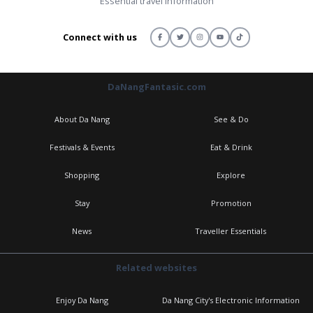
Essential travel information
Connect with us
DaNangFantasic.com
About Da Nang
See & Do
Festivals & Events
Eat & Drink
Shopping
Explore
Stay
Promotion
News
Traveller Essentials
Related websites
Enjoy Da Nang
Da Nang City's Electronic Information