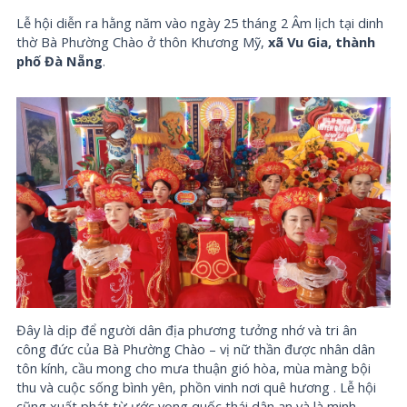
Lễ hội diễn ra hằng năm vào ngày 25 tháng 2 Âm lịch tại dinh
thờ Bà Phường Chào ở thôn Khương Mỹ,
xã Vu Gia, thành
phố Đà Nẵng
.
Đây là dịp để người dân địa phương tưởng nhớ và tri ân
công đức của Bà Phường Chào – vị nữ thần được nhân dân
tôn kính, cầu mong cho mưa thuận gió hòa, mùa màng bội
thu và cuộc sống bình yên, phồn vinh nơi quê hương . Lễ hội
cũng xuất phát từ ước vọng quốc thái dân an và là minh