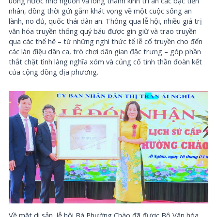
uống nước nhớ nguồn và lòng thành kính tri ân các bậc tiền
nhân, đồng thời gửi gắm khát vọng về một cuộc sống an
lành, no đủ, quốc thái dân an. Thông qua lễ hội, nhiều giá trị
văn hóa truyền thống quý báu được gìn giữ và trao truyền
qua các thế hệ – từ những nghi thức tế lễ cổ truyền cho đến
các làn điệu dân ca, trò chơi dân gian đặc trưng – góp phần
thắt chặt tình làng nghĩa xóm và củng cố tinh thần đoàn kết
của cộng đồng địa phương.
Về mặt di sản, lễ hội Bà Phường Chào đã được Bộ Văn hóa,