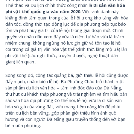
Thể thao và Du lịch chính thức công nhận là
Di sản văn hóa
phi vật thể quốc gia vào năm 2020
. Việc vinh danh này
khẳng định tầm quan trọng của lễ hội trong kho tàng văn hóa
dân tộc, đồng thời tạo động lực để địa phương tiếp tục bảo
tồn và phát huy giá trị của lễ hội trong giai đoạn mới. Chính
quyền và nhân dân xem đây vừa là niềm tự hào vừa là trách
nhiệm chung, không ngừng nỗ lực gìn giữ và tôn tạo lễ hội,
coi trọng cả giá trị văn hóa vật thể (dinh thờ, lăng mộ Bà) lẫn
phi vật thể (các nghi thức, truyền thuyết, nghệ thuật dân
gian) liên quan .
Song song đó, công tác quảng bá, giới thiệu lễ hội cũng được
đẩy mạnh, nhằm biến lễ hội Bà Phường Chào trở thành một
sản phẩm du lịch văn hóa – tâm linh độc đáo của Đà Nẵng,
thu hút du khách thập phương về trải nghiệm và tìm hiểu bản
sắc văn hóa địa phương Có thể nói, lễ hội vừa là di sản văn
hóa vô giá của vùng đất, vừa mang tiềm năng lớn để phát
triển du lịch bền vững, góp phần giới thiệu hình ảnh quê
hương và con người Đà Nẵng giàu truyền thống đến với bạn
bè muôn phương.