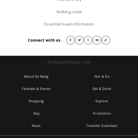
Walking route
Essential travel information
Connect with us
DaNangFantasic.com
About Da Nang
See & Do
Festivals & Events
Eat & Drink
Shopping
Explore
Stay
Promotion
News
Traveller Essentials