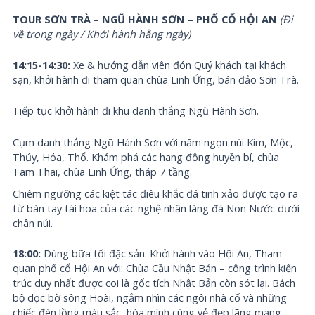
TOUR SƠN TRÀ – NGŨ HÀNH SƠN – PHỐ CỔ HỘI AN
(Đi
về trong ngày / Khởi hành hằng ngày)
14:15-14:30:
Xe & hướng dẫn viên đón Quý khách tại khách
sạn, khởi hành đi tham quan chùa Linh Ứng, bán đảo Sơn Trà.
Tiếp tục khởi hành đi khu danh thắng Ngũ Hành Sơn.
Cụm danh thắng Ngũ Hành Sơn với năm ngọn núi Kim, Mộc,
Thủy, Hỏa, Thổ. Khám phá các hang động huyền bí, chùa
Tam Thai, chùa Linh Ứng, tháp 7 tầng.
Chiêm ngưỡng các kiệt tác điêu khắc đá tinh xảo được tạo ra
từ bàn tay tài hoa của các nghệ nhân làng đá Non Nước dưới
chân núi.
18:00:
Dùng bữa tối đặc sản. Khởi hành vào Hội An, Tham
quan phố cổ Hội An với: Chùa Cầu Nhật Bản – công trình kiến
trúc duy nhất được coi là gốc tích Nhật Bản còn sót lại. Bách
bộ dọc bờ sông Hoài, ngắm nhìn các ngôi nhà cổ và những
chiếc đèn lồng màu sắc, hòa mình cùng vẻ đẹp lãng mạng,