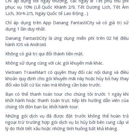
Chỉ áp dụng với ngày thường, các ngày lễ Tết phụ thu phí
phục vụ 10% (Lễ Quốc Khánh 2/9, Tết Dương Lịch, Tết Âm
Lịch, 30/4-2/5, Ngày Quốc tế Lao Động…)
Chỉ áp dụng trên App Danang FantastiCity và có giá trị sử
dụng 1 lần duy nhất.
Danang FantastiCity là ứng dụng miễn phí trên 02 hệ điều
hành IOS và Android.
Không có giá trị qui đổi thành tiền mặt.
Không sử dụng cùng với các gói khuyến mãi khác.
Vietnam TravelMart có quyền thay đổi các nội dung và điều
khoản quy định cho gói khuyến mãi này hoặc hủy bỏ hay thay
đổi vào bất cứ lúc nào mà không cần báo trước.
Bạn có thể thanh toán tour cho chúng tôi trước 1 ngày khi
khởi hành hoặc thanh toán trực tiếp khi hướng dẫn viên của
chúng tôi đón bạn lúc khởi hành tour.
Những gói dịch vụ đã được đặt trước không thể hoàn trả
ngoại trừ trường hợp gói dịch vụ bị hủy bởi bên cung cấp vì
lý do thời tiết xấu hoặc những tình huống bất khả kháng.