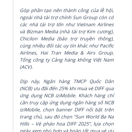
Góp phần tạo nên thành công của lễ hội,
ngoài nhà tài trợ chính Sun Group còn có
các nhà tài trợ lớn như Vietnam Airlines
và Bizman Media (nhà tài trợ Kim cương),
Chicilon Media (bảo trợ truyền thông),
cùng nhiều đối tác uy tín khác như Pacific
Airlines, Hai Tran Media & Airs Group,
Tổng công ty Cảng hàng không Việt Nam
(ACV).
Dịp này, Ngân hàng TMCP Quốc Dân
(NCB) ưu đãi đến 25% khi mua vé DIFF qua
ứng dụng NCB iziMobile. Khách hàng chỉ
cần truy cập ứng dụng ngân hàng số NCB
iziMobile, chọn banner DIFF nổi bật trên
trang chủ, sau đó chọn “Sun World Ba Na
Hills – Vé pháo hoa DIFF 2025”, lựa chọn
ngày xem phù hợp và hoàn tất mua vé ưu