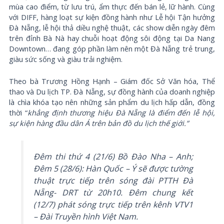
mùa cao điểm, từ lưu trú, ẩm thực đến bán lẻ, lữ hành. Cùng
với DIFF, hàng loạt sự kiện đồng hành như Lễ hội Tận hưởng
Đà Nẵng, lễ hội thả diều nghệ thuật, các show diễn ngày đêm
trên đỉnh Bà Nà hay chuỗi hoạt động sôi động tại Da Nang
Downtown… đang góp phần làm nên một Đà Nẵng trẻ trung,
giàu sức sống và giàu trải nghiệm.
Theo bà Trương Hồng Hạnh – Giám đốc Sở Văn hóa, Thể
thao và Du lịch TP. Đà Nẵng, sự đồng hành của doanh nghiệp
là chìa khóa tạo nên những sản phẩm du lịch hấp dẫn, đồng
thời “
khẳng định thương hiệu Đà Nẵng là điểm đến lễ hội,
sự kiện hàng đầu dân Á trên bản đồ du lịch thế giới.”
Đêm thi thứ 4 (21/6) Bồ Đào Nha – Anh;
Đêm 5 (28/6): Hàn Quốc – Ý sẽ được tường
thuật trực tiếp trên sóng đài PTTH Đà
Nẵng- DRT từ 20h10. Đêm chung kết
(12/7) phát sóng trực tiếp trên kênh VTV1
– Đài Truyền hình Việt Nam.