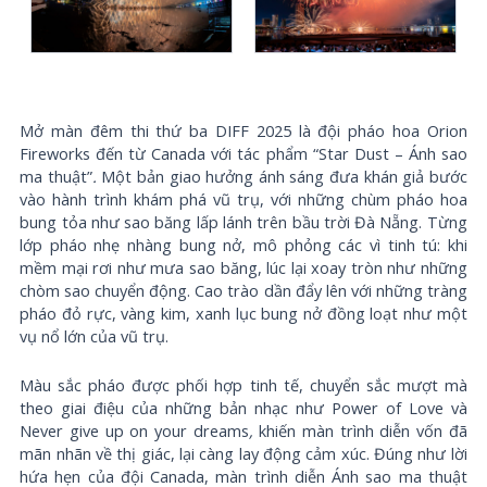
Mở màn đêm thi thứ ba DIFF 2025 là đội pháo hoa Orion
Fireworks đến từ Canada với tác phẩm “Star Dust – Ánh sao
ma thuật”
.
Một bản giao hưởng ánh sáng đưa khán giả bước
vào hành trình khám phá vũ trụ, với những chùm pháo hoa
bung tỏa như sao băng lấp lánh trên bầu trời Đà Nẵng. Từng
lớp pháo nhẹ nhàng bung nở, mô phỏng các vì tinh tú: khi
mềm mại rơi như mưa sao băng, lúc lại xoay tròn như những
chòm sao chuyển động. Cao trào dần đẩy lên với những tràng
pháo đỏ rực, vàng kim, xanh lục bung nở đồng loạt như một
vụ nổ lớn của vũ trụ.
Màu sắc pháo được phối hợp tinh tế, chuyển sắc mượt mà
theo giai điệu của những bản nhạc như Power of Love và
Never give up on your dreams
,
khiến màn trình diễn vốn đã
mãn nhãn về thị giác, lại càng lay động cảm xúc. Đúng như lời
hứa hẹn của đội Canada, màn trình diễn Ánh sao ma thuật