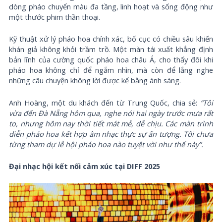
dòng pháo chuyển màu đa tầng, linh hoạt và sống động như
một thước phim thần thoại.
Kỹ thuật xử lý pháo hoa chính xác, bố cục có chiều sâu khiến
khán giả không khỏi trầm trồ. Một màn tái xuất khẳng định
bản lĩnh của cường quốc pháo hoa châu Á, cho thấy đôi khi
pháo hoa không chỉ để ngắm nhìn, mà còn để lắng nghe
những câu chuyện không lời được kể bằng ánh sáng.
Anh Hoàng, một du khách đến từ Trung Quốc, chia sẻ:
“Tôi
vừa đến Đà Nẵng hôm qua, nghe nói hai ngày trước mưa rất
to, nhưng hôm nay thời tiết mát mẻ, dễ chịu. Các màn trình
diễn pháo hoa kết hợp âm nhạc thực sự ấn tượng. Tôi chưa
từng tham dự lễ hội pháo hoa nào tuyệt vời như thế này”.
Đại nhạc hội kết nối cảm xúc tại DIFF 2025