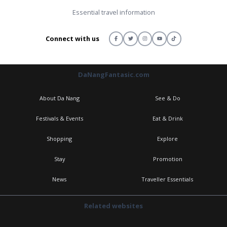
Essential travel information
Connect with us
DaNangFantasic.com
About Da Nang
See & Do
Festivals & Events
Eat & Drink
Shopping
Explore
Stay
Promotion
News
Traveller Essentials
Related websites