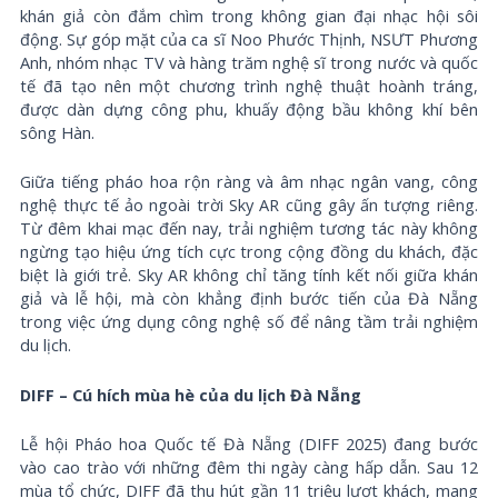
khán giả còn đắm chìm trong không gian đại nhạc hội sôi
động. Sự góp mặt của ca sĩ Noo Phước Thịnh, NSƯT Phương
Anh, nhóm nhạc TV và hàng trăm nghệ sĩ trong nước và quốc
tế đã tạo nên một chương trình nghệ thuật hoành tráng,
được dàn dựng công phu, khuấy động bầu không khí bên
sông Hàn.
Giữa tiếng pháo hoa rộn ràng và âm nhạc ngân vang, công
nghệ thực tế ảo ngoài trời Sky AR cũng gây ấn tượng riêng.
Từ đêm khai mạc đến nay, trải nghiệm tương tác này không
ngừng tạo hiệu ứng tích cực trong cộng đồng du khách, đặc
biệt là giới trẻ. Sky AR không chỉ tăng tính kết nối giữa khán
giả và lễ hội, mà còn khẳng định bước tiến của Đà Nẵng
trong việc ứng dụng công nghệ số để nâng tầm trải nghiệm
du lịch.
DIFF – Cú hích mùa hè của du lịch Đà Nẵng
Lễ hội Pháo hoa Quốc tế Đà Nẵng (DIFF 2025) đang bước
vào cao trào với những đêm thi ngày càng hấp dẫn. Sau 12
mùa tổ chức, DIFF đã thu hút gần 11 triệu lượt khách, mang