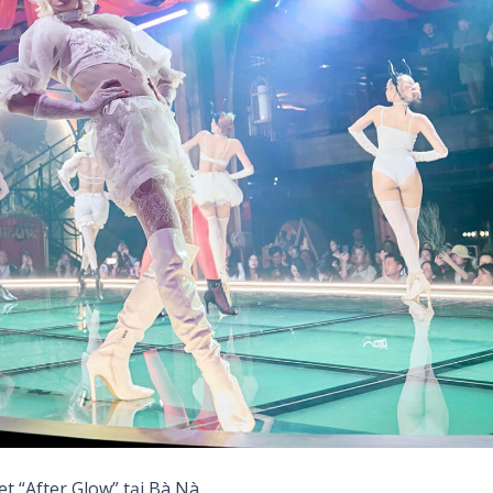
t “After Glow” tại Bà Nà