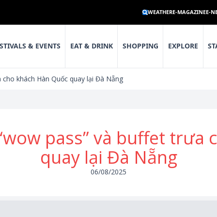
WEATHER
E-MAGAZINE
E-N
STIVALS & EVENTS
EAT & DRINK
SHOPPING
EXPLORE
ST
ưa cho khách Hàn Quốc quay lại Đà Nẵng
 “wow pass” và buffet trư
quay lại Đà Nẵng
06/08/2025