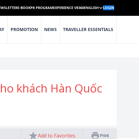
EWSLETTER
E-BOOK
PR PROGRAM
EXPERIENCE VR360
ENGLISH
LOGIN
AY
PROMOTION
NEWS
TRAVELLER ESSENTIALS
a cho khách Hàn Quốc
Add to Favorites
Print