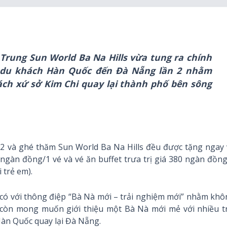
 Trung Sun World Ba Na Hills vừa tung ra chính
ả du khách Hàn Quốc đến Đà Nẵng lần 2 nhằm
ách xứ sở Kim Chi quay lại thành phố bên sông
ứ 2 và ghé thăm Sun World Ba Na Hills đều được tặng ngay
00 ngàn đồng/1 vé và vé ăn buffet trưa trị giá 380 ngàn đồn
 trẻ em).
g có với thông điệp “Bà Nà mới – trải nghiệm mới” nhằm kh
mà còn mong muốn giới thiệu một Bà Nà mới mẻ với nhiều t
Hàn Quốc quay lại Đà Nẵng.