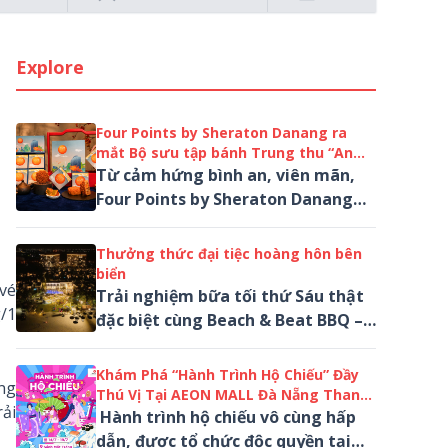
Explore
Four Points by Sheraton Danang ra
mắt Bộ sưu tập bánh Trung thu “An
Viên”
Từ cảm hứng bình an, viên mãn,
Four Points by Sheraton Danang
giới thiệu The Circle Collection
2026 – Bộ sưu tập bánh Trung thu
Thưởng thức đại tiệc hoàng hôn bên
"An Viên"...
biển
 vé
Trải nghiệm bữa tối thứ Sáu thật
g/1
đặc biệt cùng Beach & Beat BBQ –
đại tiệc BBQ bên bờ biển đầy cảm
hứng, nơi hải sản thượng hạng...
Khám Phá “Hành Trình Hộ Chiếu” Đầy
ông
Thú Vị Tại AEON MALL Đà Nẵng Thanh
rải
Khê
Hành trình hộ chiếu vô cùng hấp
dẫn, được tổ chức độc quyền tại