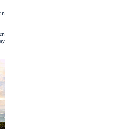
ốn
ách
bay