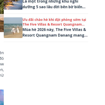
nghỉ trọn gói
Là một trong những khu nghỉ
dưỡng 5 sao lâu đời bên bờ biển
Đà Nẵng, Furama Resort Đà Nẵng
cũng đón đầu mùa du lịch với...
Ưu đãi chào hè khi đặt phòng sớm tại
The Five Villas & Resort Quangnam
Danang
Mùa hè 2026 này, The Five Villas &
Resort Quangnam Danang mang
đến ưu đãi tới 10% cùng nhiều dịch
vụ đặc biệt...
lên
 đó
Wow
n,
trừ