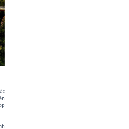
ốc
nền
Top
ảnh