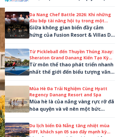
trung tâm thương mại AEON
MALL Đà Nẵng Thanh Khê...
Da Nang Chef Battle 2026: Khi những
đầu bếp tài năng hội tụ trong một
đêm tranh tài
Giữa không gian biển đầy cảm
hứng của Fusion Resort & Villas Da
Nang, Da Nang Chef Battle 2026
sẽ mang đến một đêm ẩm thực
Từ Pickleball đến Thuyền Thúng Xoay:
sống động....
Sheraton Grand Danang Kiến Tạo Kỳ
Nghỉ Năng Động Cho Mọi Thế Hệ
Từ môn thể thao phát triển nhanh
nhất thế giới đến biểu tượng văn
hóa Việt Nam, Sheraton Grand
Danang Beach Resort & Spa đang
Mùa Hè Đa Trải Nghiệm Cùng Hyatt
tạo nên...
Regency Danang Resort and Spa
Mùa hè là của nắng vàng rực rỡ đã
hòa quyện và vẽ nên một bức
tranh vào hạ hoàn mỹ tại Hyatt
Regency Danang Resort and Spa...
Du lịch biển Đà Nẵng tăng nhiệt mùa
DIFF, khách sạn 05 sao đẩy mạnh kỳ