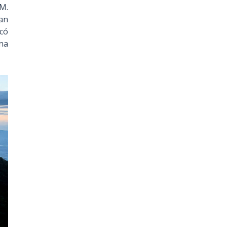
CM.
uan
có
na