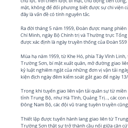
chủ lực. Với chiến lược bí mật, chủ động tiến công
mật, không để đối phương biết được sự chi viện c
đây là vấn đề có tính nguyên tắc.
Ra đời tháng 5 năm 1959, Đoàn được mang phiên h
Chí Minh, ngày Bộ Chính trị và Thường trực Tổn
được xác định là ngày truyền thống của Đoàn 559
Mùa hạ năm 1959, từ Khe Hó, phía Tây Vĩnh Linh, t
Trường Sơn, bí mật xuất quân, mở đường giao liên 
kỷ luật nghiêm ngặt của những đơn vị vận tải ngà
kiện địch ngày đêm kiểm soát gắt gao để ngày 13/
Trong khi tuyến giao liên vận tải quân sự từ miền
tỉnh Trung Bộ, như Hà Tĩnh, Quảng Trị…, các con 
Đông Nam Bộ, các đội vũ trang tuyên truyền cũng 
Thiết lập được tuyến hành lang giao liên từ Trun
Trường Sơn thật sự trở thành cầu nối giữa căn cứ