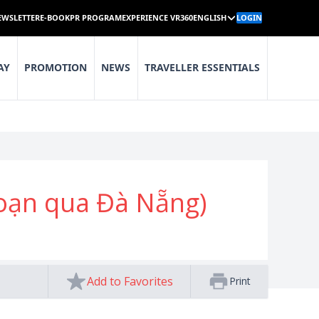
EWSLETTER
E-BOOK
PR PROGRAM
EXPERIENCE VR360
ENGLISH
LOGIN
AY
PROMOTION
NEWS
TRAVELLER ESSENTIALS
oạn qua Đà Nẵng)
Add to Favorites
Print