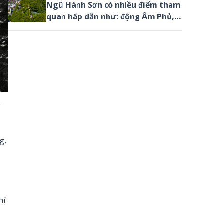
phố Đà Nẵng.
Ngũ Hành Sơn có nhiều điểm tham
quan hấp dẫn như: động Âm Phủ,
động Huyền Không, chùa Linh Ứng,
Vọng Giang Đài…
g
g,
hí