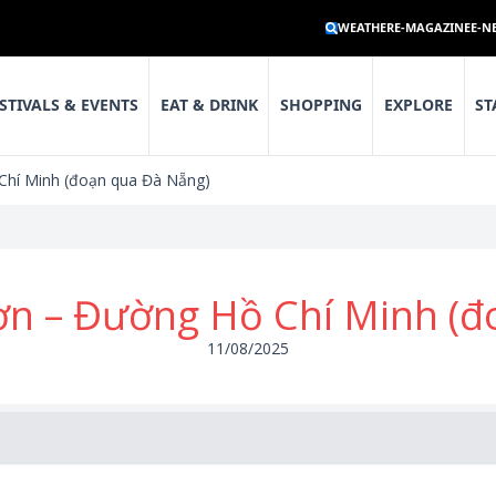
WEATHER
E-MAGAZINE
E-N
STIVALS & EVENTS
EAT & DRINK
SHOPPING
EXPLORE
ST
hí Minh (đoạn qua Đà Nẵng)
n – Đường Hồ Chí Minh (đ
11/08/2025