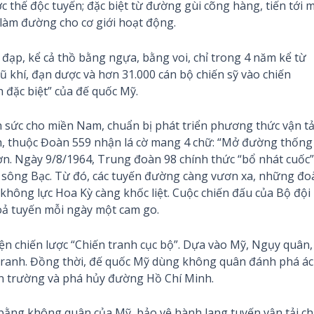
thế độc tuyến; đặc biệt từ đường gùi cõng hàng, tiến tới 
làm đường cho cơ giới hoạt động.
đạp, kể cả thồ bằng ngựa, bằng voi, chỉ trong 4 năm kể từ
ũ khí, đạn dược và hơn 31.000 cán bộ chiến sỹ vào chiến
 đặc biệt” của đế quốc Mỹ.
sức cho miền Nam, chuẩn bị phát triển phương thức vận tả
nh, thuộc Đoàn 559 nhận lá cờ mang 4 chữ: “Mở đường thống
n. Ngày 9/8/1964, Trung đoàn 98 chính thức “bổ nhát cuốc”
 sông Bạc. Từ đó, các tuyến đường càng vươn xa, những đo
không lực Hoa Kỳ càng khốc liệt. Cuộc chiến đấu của Bộ đội
ả tuyến mỗi ngày một cam go.
n chiến lược “Chiến tranh cục bộ”. Dựa vào Mỹ, Ngụy quân,
tranh. Đồng thời, đế quốc Mỹ dùng không quân đánh phá ác
iến trường và phá hủy đường Hồ Chí Minh.
bằng không quân của Mỹ, bảo vệ hành lang tuyến vận tải ch