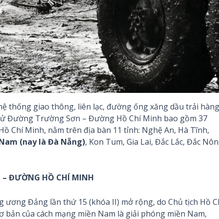
 thống giao thông, liên lạc, đường ống xăng dầu trải hàn
h sử Đường Trường Sơn – Đường Hồ Chí Minh bao gồm 37
 Chí Minh, nằm trên địa bàn 11 tỉnh: Nghệ An, Hà Tĩnh,
Nam (nay là Đà Nẵng)
, Kon Tum, Gia Lai, Đắc Lắc, Đắc Nôn
N – ĐƯỜNG HỒ CHÍ MINH
ương Đảng lần thứ 15 (khóa II) mở rộng, do Chủ tịch Hồ C
ụ cơ bản của cách mạng miền Nam là giải phóng miền Nam,