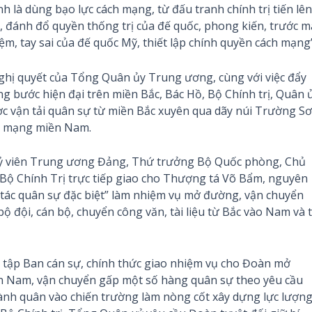
là dùng bạo lực cách mạng, từ đấu tranh chính trị tiến lên
g, đánh đổ quyền thống trị của đế quốc, phong kiến, trước m
ệm, tay sai của đế quốc Mỹ, thiết lập chính quyền cách mạng”
hị quyết của Tổng Quân ủy Trung ương, cùng với việc đẩy
 bước hiện đại trên miền Bắc, Bác Hồ, Bộ Chính trị, Quân 
c vận tải quân sự từ miền Bắc xuyên qua dãy núi Trường S
ách mạng miền Nam.
ỷ viên Trung ương Đảng, Thứ trưởng Bộ Quốc phòng, Chủ
Bộ Chính Trị trực tiếp giao cho Thượng tá Võ Bẩm, nguyên
tác quân sự đặc biệt” làm nhiệm vụ mở đường, vận chuyển
 đội, cán bộ, chuyển công văn, tài liệu từ Bắc vào Nam và 
 tập Ban cán sự, chính thức giao nhiệm vụ cho Đoàn mở
n Nam, vận chuyển gấp một số hàng quân sự theo yêu cầu
hành quân vào chiến trường làm nòng cốt xây dựng lực lượn