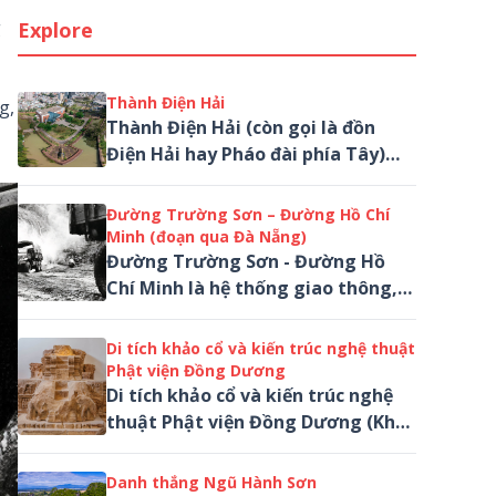
g
Explore
Thành Điện Hải
g,
Thành Điện Hải (còn gọi là đồn
Điện Hải hay Pháo đài phía Tây)
nằm giữa trung tâm thành phố Đà
Nẵng, phía tây sông Hàn...
Đường Trường Sơn – Đường Hồ Chí
Minh (đoạn qua Đà Nẵng)
Đường Trường Sơn - Đường Hồ
Chí Minh là hệ thống giao thông,
liên lạc, đường ống xăng dầu trải
hàng ngàn km có đoạn qua Đà
Di tích khảo cổ và kiến trúc nghệ thuật
Nẵng (QN cũ)...
Phật viện Đồng Dương
Di tích khảo cổ và kiến trúc nghệ
thuật Phật viện Đồng Dương (Khu
phế tích Phật viện Đồng Dương)
nay thuộc Xã Đồng Dương, thành
Danh thắng Ngũ Hành Sơn