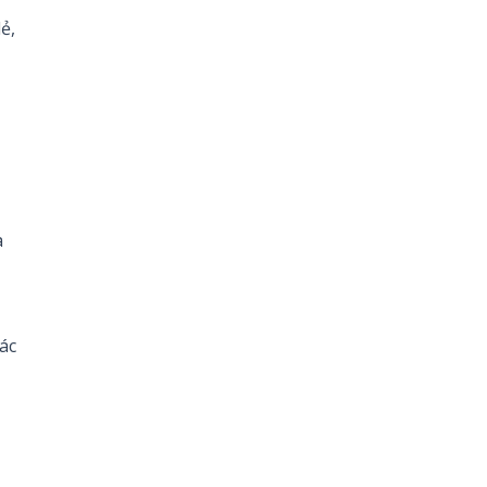
ẻ,
à
ác