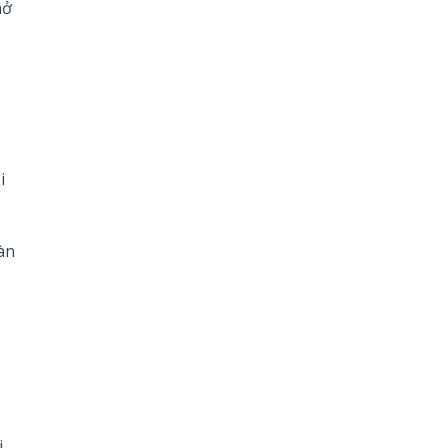
mở
i
àn
i