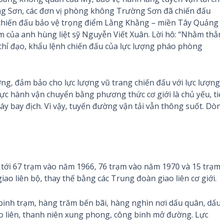
ờng Sơn, các đơn vị phòng không Trường Sơn đã chiến đấu
 chiến đấu bảo vệ trọng điểm Lằng Khằng – miền Tây Quảng
m của anh hùng liệt sỹ Nguyễn Viết Xuân. Lời hô: “Nhằm th
chỉ đạo, khẩu lệnh chiến đấu của lực lượng pháo phòng
ng, đảm bảo cho lực lượng vũ trang chiến đấu với lực lượng
ực hành vận chuyển bằng phương thức cơ giới là chủ yếu, t
 bay địch. Vì vậy, tuyến đường vận tải vẫn thông suốt. Dò
.
 tới 67 trạm vào năm 1966, 76 trạm vào năm 1970 và 15 trạ
ao liên bộ, thay thế bằng các Trung đoàn giao liên cơ giới.
inh trạm, hàng trăm bến bãi, hàng nghìn nơi dấu quân, dấ
ao liên, thanh niên xung phong, công binh mở đường. Lực