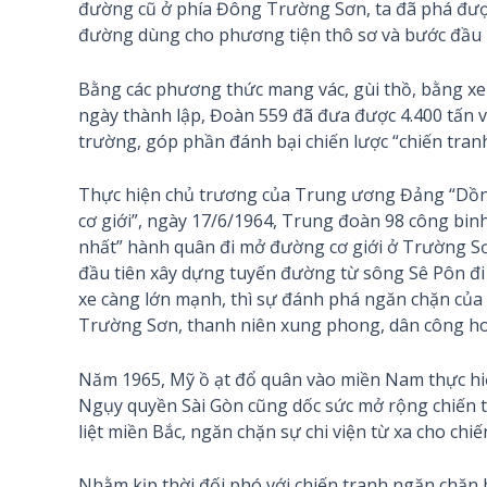
đường cũ ở phía Đông Trường Sơn, ta đã phá được 
đường dùng cho phương tiện thô sơ và bước đầu 
Bằng các phương thức mang vác, gùi thồ, bằng xe 
ngày thành lập, Đoàn 559 đã đưa được 4.400 tấn v
trường, góp phần đánh bại chiến lược “chiến tranh
Thực hiện chủ trương của Trung ương Đảng “Dồn 
cơ giới”, ngày 17/6/1964, Trung đoàn 98 công bi
nhất” hành quân đi mở đường cơ giới ở Trường Sơ
đầu tiên xây dựng tuyến đường từ sông Sê Pôn đi
xe càng lớn mạnh, thì sự đánh phá ngăn chặn của 
Trường Sơn, thanh niên xung phong, dân công ho
Năm 1965, Mỹ ồ ạt đổ quân vào miền Nam thực hiệ
Ngụy quyền Sài Gòn cũng dốc sức mở rộng chiến 
liệt miền Bắc, ngăn chặn sự chi viện từ xa cho ch
Nhằm kịp thời đối phó với chiến tranh ngăn chặn 