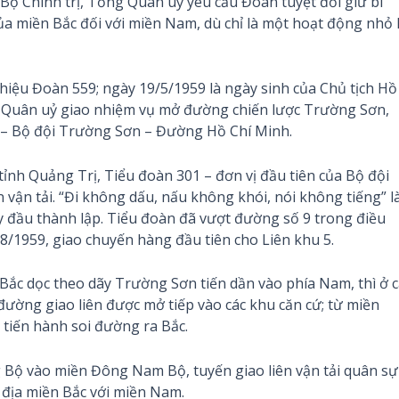
, Bộ Chính trị, Tổng Quân uỷ yêu cầu Đoàn tuyệt đối giữ bí
ủa miền Bắc đối với miền Nam, dù chỉ là một hoạt động nhỏ l
iệu Đoàn 559; ngày 19/5/1959 là ngày sinh của Chủ tịch Hồ
g Quân uỷ giao nhiệm vụ mở đường chiến lược Trường Sơn,
 – Bộ đội Trường Sơn – Đường Hồ Chí Minh.
ỉnh Quảng Trị, Tiểu đoàn 301 – đơn vị đầu tiên của Bộ đội
vận tải. “Đi không dấu, nấu không khói, nói không tiếng” l
y đầu thành lập. Tiểu đoàn đã vượt đường số 9 trong điều
8/1959, giao chuyến hàng đầu tiên cho Liên khu 5.
 Bắc dọc theo dãy Trường Sơn tiến dần vào phía Nam, thì ở c
đường giao liên được mở tiếp vào các khu căn cứ; từ miền
tiến hành soi đường ra Bắc.
g Bộ vào miền Đông Nam Bộ, tuyến giao liên vận tải quân sự
 địa miền Bắc với miền Nam.