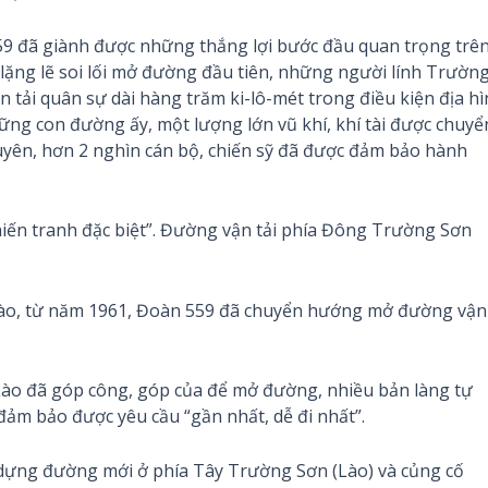
559 đã giành được những thắng lợi bước đầu quan trọng trê
ặng lẽ soi lối mở đường đầu tiên, những người lính Trườn
n tải quân sự dài hàng trăm ki-lô-mét trong điều kiện địa h
những con đường ấy, một lượng lớn vũ khí, khí tài được chuyể
uyên, hơn 2 nghìn cán bộ, chiến sỹ đã được đảm bảo hành
hiến tranh đặc biệt”. Đường vận tải phía Đông Trường Sơn
ào, từ năm 1961, Đoàn 559 đã chuyển hướng mở đường vận
c Lào đã góp công, góp của để mở đường, nhiều bản làng tự
ảm bảo được yêu cầu “gần nhất, dễ đi nhất”.
y dựng đường mới ở phía Tây Trường Sơn (Lào) và củng cố