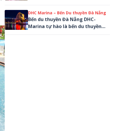
dạng các hoạt động giải trí khác
nhau: khu game trong nhà...
DHC Marina – Bến Du thuyền Đà Nẵng
Bến du thuyền Đà Nẵng DHC-
Marina tự hào là bến du thuyền
quốc tế đầu tiên được xây dựng
tại thành phố biển Đà Nẵng xinh
đẹp