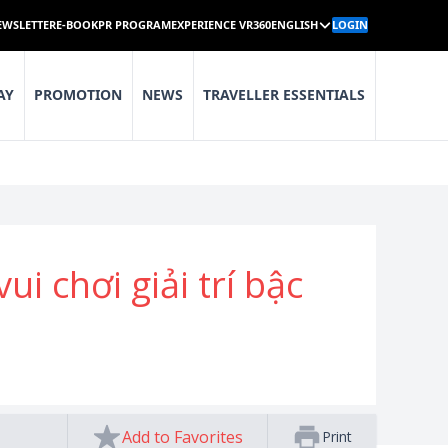
EWSLETTER
E-BOOK
PR PROGRAM
EXPERIENCE VR360
ENGLISH
LOGIN
AY
PROMOTION
NEWS
TRAVELLER ESSENTIALS
i chơi giải trí bậc
Add to Favorites
Print