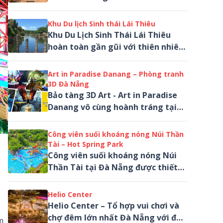
cửa trình làng vào ngày 01.01.2018
đón chào các bạn trẻ đến tham
Khu Du lịch Sinh thái Lái Thiêu
quan và tha hồ “sống ảo”
Khu Du Lịch Sinh Thái Lái Thiêu
hoàn toàn gần gũi với thiên nhiên
đất trời cỏ cây hoa lá. Chỉ cách TP.
Đà Nẵng chưa đầy 40km.
Art in Paradise Danang – Phòng tranh
3D Đà Nẵng
Bảo tàng 3D Art - Art in Paradise
Danang vô cùng hoành tráng tại
Lô C2-10 Trần Nhân Tông, Sơn Trà,
Đà Nẵng
Công viên suối khoáng nóng Núi Thần
Tài – Hot Spring Park
Công viên suối khoáng nóng Núi
Thần Tài tại Đà Nẵng được thiết
kế xây dựng với vật liệu gần gũi
với thiên nhiên
Helio Center
Helio Center – Tổ hợp vui chơi và
chợ đêm lớn nhất Đà Nẵng với đa
m