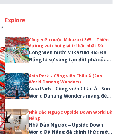
Explore
ra
Công viên nước Mikazuki 365 – Thiên
đường vui chơi giải trí bậc nhất Đà
Nẵng
Công viên nước Mikazuki 365 Đà
Nẵng là sự sáng tạo đột phá của
tập đoàn Mikazuki dành tặng cho
du khách Việt Nam và quốc tế
Asia Park – Công viên Châu Á (Sun
World Danang Wonders)
Asia Park - Công viên Châu Á - Sun
World Danang Wonders mang đến
hàng loạt trò chơi độc đáo, lần đầu
tiên xuất hiện tại Việt Nam...
Nhà Đảo Ngược Upside Down World Đà
Nẵng
Nhà Đảo Ngược – Upside Down
World Đà Nẵng đã chính thức mở