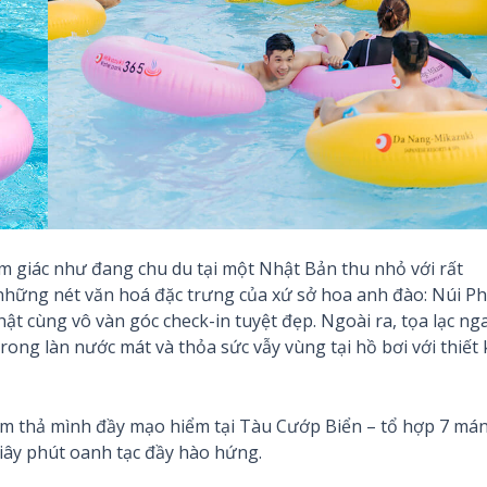
ảm giác như đang chu du tại một Nhật Bản thu nhỏ với rất
những nét văn hoá đặc trưng của xứ sở hoa anh đào: Núi P
t cùng vô vàn góc check-in tuyệt đẹp. Ngoài ra, tọa lạc ng
rong làn nước mát và thỏa sức vẫy vùng tại hồ bơi với thiết 
ệm thả mình đầy mạo hiểm tại Tàu Cướp Biển – tổ hợp 7 má
iây phút oanh tạc đầy hào hứng.