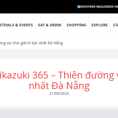
WEATHER
E-MAGAZINE
E-N
STIVALS & EVENTS
EAT & DRINK
SHOPPING
EXPLORE
ST
g vui chơi giải trí bậc nhất Đà Nẵng
azuki 365 – Thiên đường vu
nhất Đà Nẵng
21/09/2023