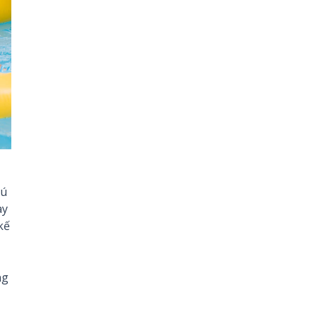
hú
ay
kế
ng