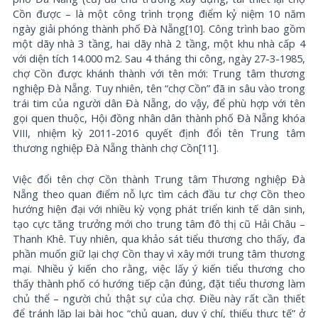
Cồn được – là một công trình trọng điểm kỷ niệm 10 năm
ngày giải phóng thành phố Đà Nẵng[10]. Công trình bao gồm
một dãy nhà 3 tầng, hai dãy nhà 2 tầng, một khu nhà cấp 4
với diện tích 14.000 m2. Sau 4 tháng thi công, ngày 27-3-1985,
chợ Cồn được khánh thành với tên mới: Trung tâm thương
nghiệp Đà Nẵng. Tuy nhiên, tên “chợ Cồn” đã in sâu vào trong
trái tim của người dân Đà Nẵng, do vậy, để phù hợp với tên
gọi quen thuộc, Hội đồng nhân dân thành phố Đà Nẵng khóa
VIII, nhiệm kỳ 2011-2016 quyết định đổi tên Trung tâm
thương nghiệp Đà Nẵng thành chợ Cồn[11].
Việc đổi tên chợ Cồn thành Trung tâm Thương nghiệp Đà
Nẵng theo quan điểm nỗ lực tìm cách đầu tư chợ Cồn theo
hướng hiện đại với nhiều kỳ vọng phát triển kinh tế dân sinh,
tạo cực tăng trưởng mới cho trung tâm đô thị cũ Hải Châu –
Thanh Khê. Tuy nhiên, qua khảo sát tiểu thương cho thấy, đa
phần muốn giữ lại chợ Cồn thay vì xây mới trung tâm thương
mại. Nhiều ý kiến cho rằng, việc lấy ý kiến tiểu thương cho
thấy thành phố có hướng tiếp cận đúng, đặt tiểu thương làm
chủ thể – người chủ thật sự của chợ. Điều này rất cần thiết
để tránh lặp lại bài học “chủ quan, duy ý chí, thiếu thực tế” ở