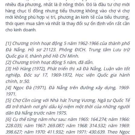
nhiều địa phương, nhất là ở nông thôn. Đó là đầu tư chợ mới
hàng chục tỉ đồng nhưng tiểu thương không vào chợ vì chợ
mới không phù hợp vị trí, phương án kinh tế của tiểu thương,
thói quen mua sắm và nhất là thay đổi sự ổn định vốn rất cần
cho kinh doanh.
[1] Chương trình hoạt động 5 năm 1962-1966 của thành phố
Đà Nẵng. Hồ sơ 21123. Phông ĐICH. Trung tâm Lưu trữ
Quốc gia II, thành phố Hồ Chí Minh.
[2] Chương trình hoạt động 5 năm, đã dẫn.
[3] Hồ Hàng (1972), Phát triển thị xã Đà Nẵng, Luận văn tốt
nghiệp, Đốc sự 17, 1969-1972, Học viện Quốc gia hành
chính, tr.50.
[4] Ngọc Đà (1971), Đà Nẵng trên đường xây dựng, 1969-
1971.
[5] Chợ Cồn cùng với Nhà hát Trưng Vương, Ngã tư Quốc Tế
đã trở thành nơi ghi dấu kỷ niệm một thời của những người
dân Đà Nẵng trước năm 1975.
[6] Cụ thể từng năm như sau: năm 1965: 164.274; năm 1966:
228.035; năm 1967: 269.087; năm 1968: 314.532; năm 1969:
398.627; năm 1970: 411.932; năm 1971: 430.639. Theo Ngọc