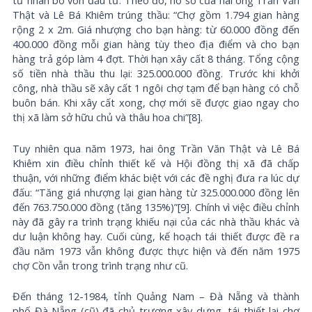
tư nhân bỏ vốn đầu tư. Theo đó, hồ sơ của hai ông Trần Văn
Thật và Lê Bá Khiêm trúng thầu: “Chợ gồm 1.794 gian hàng
rộng 2 x 2m. Giá nhượng cho bạn hàng: từ 60.000 đồng đến
400.000 đồng mỗi gian hàng tùy theo địa điểm và cho bạn
hàng trả góp làm 4 đợt. Thời hạn xây cất 8 tháng. Tổng cộng
số tiền nhà thầu thu lại: 325.000.000 đồng. Trước khi khởi
công, nhà thầu sẽ xây cất 1 ngôi chợ tạm để bạn hàng có chỗ
buôn bán. Khi xây cất xong, chợ mới sẽ được giao ngay cho
thị xã làm sở hữu chủ và thâu hoa chi”[8].
Tuy nhiên qua năm 1973, hai ông Trần Văn Thật và Lê Bá
Khiêm xin điều chỉnh thiết kế và Hội đồng thị xã đã chấp
thuận, với những điểm khác biệt với các đề nghị đưa ra lúc dự
đấu: “Tăng giá nhượng lại gian hàng từ 325.000.000 đồng lên
đến 763.750.000 đồng (tăng 135%)”[9]. Chính vì việc điều chỉnh
này đã gây ra trình trạng khiếu nại của các nhà thầu khác và
dư luận không hay. Cuối cùng, kế hoạch tái thiết được đề ra
đầu năm 1973 vẫn không được thực hiện và đến năm 1975
chợ Cồn vẫn trong trình trạng như cũ.
Đến tháng 12-1984, tỉnh Quảng Nam – Đà Nẵng và thành
phố Đà Nẵng (cũ) đã chủ trương xây dựng, tái thiết lại chợ