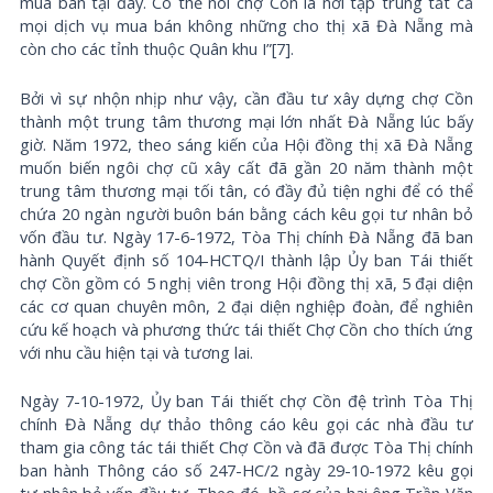
mua bán tại đây. Có thể nói chợ Cồn là nơi tập trung tất cả
mọi dịch vụ mua bán không những cho thị xã Đà Nẵng mà
còn cho các tỉnh thuộc Quân khu I”[7].
Bởi vì sự nhộn nhịp như vậy, cần đầu tư xây dựng chợ Cồn
thành một trung tâm thương mại lớn nhất Đà Nẵng lúc bấy
giờ. Năm 1972, theo sáng kiến của Hội đồng thị xã Đà Nẵng
muốn biến ngôi chợ cũ xây cất đã gần 20 năm thành một
trung tâm thương mại tối tân, có đầy đủ tiện nghi để có thể
chứa 20 ngàn người buôn bán bằng cách kêu gọi tư nhân bỏ
vốn đầu tư. Ngày 17-6-1972, Tòa Thị chính Đà Nẵng đã ban
hành Quyết định số 104-HCTQ/I thành lập Ủy ban Tái thiết
chợ Cồn gồm có 5 nghị viên trong Hội đồng thị xã, 5 đại diện
các cơ quan chuyên môn, 2 đại diện nghiệp đoàn, để nghiên
cứu kế hoạch và phương thức tái thiết Chợ Cồn cho thích ứng
với nhu cầu hiện tại và tương lai.
Ngày 7-10-1972, Ủy ban Tái thiết chợ Cồn đệ trình Tòa Thị
chính Đà Nẵng dự thảo thông cáo kêu gọi các nhà đầu tư
tham gia công tác tái thiết Chợ Cồn và đã được Tòa Thị chính
ban hành Thông cáo số 247-HC/2 ngày 29-10-1972 kêu gọi