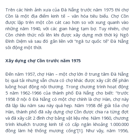
Trên các hình ảnh xưa của Đà Nẵng trước năm 1975 thì chợ
Cồn là một địa điểm kinh tế – văn hóa tiêu biểu. Chợ Cồn
được lập trên một cồn cát cao hơn so với xung quanh vào
những năm 1940, với các gian hàng tạm bợ. Tuy nhiên, chợ
Cồn chính thức nổi lên khi được xây dựng mới thời kỳ Ngô
Đình Diệm và sau đó gắn liền với “ngã tư quốc tế” Đà Nẵng
sôi động một thời.
Xây dựng chợ Cồn trước năm 1975
Đến năm 1957, chợ Hàn – một chợ lớn ở trung tâm Đà Nẵng
bị quá tải nhưng vẫn chưa có chợ khác được xây cất để phân
luồng hoạt động nội thương. Trong chương trình hoạt động
5 năm 1962-1966 của thành phố Đà Nẵng cho biết: “trước
1958 ở nội ô Đà Nẵng có một chợ chính là chợ Hàn, chợ này
đã lập lâu năm sau này quá hẹp. Năm 1958 để giải tỏa chợ
Hàn, thành phố đã xây dựng chợ Cồn được chia ra từng đợt
và đã xây cất 2 đình chợ bằng vật liệu nhẹ. Năm 1960, chương
trình khuếch trương kinh tế có cấp ngân khoảng 1.000.000
đồng làm hệ thống mương cống”[1]. Như vậy, năm 1956,