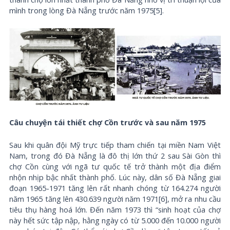
mình trong lòng Đà Nẵng trước năm 1975[5].
Câu chuyện tái thiết chợ Cồn trước và sau năm 1975
Sau khi quân đội Mỹ trực tiếp tham chiến tại miền Nam Việt
Nam, trong đó Đà Nẵng là đô thị lớn thứ 2 sau Sài Gòn thì
chợ Cồn cùng với ngã tư quốc tế trở thành một địa điểm
nhộn nhịp bậc nhất thành phố. Lúc này, dân số Đà Nẵng giai
đoạn 1965-1971 tăng lên rất nhanh chóng từ 164.274 người
năm 1965 tăng lên 430.639 người năm 1971[6], mở ra nhu cầu
tiêu thụ hàng hoá lớn. Đến năm 1973 thì “sinh hoạt của chợ
này hết sức tập nập, hằng ngày có từ 5.000 đến 10.000 người