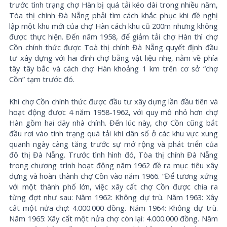
trước tình trạng chợ Hàn bị quá tải kéo dài trong nhiều năm,
Tòa thị chính Đà Nẵng phải tìm cách khắc phục khi đề nghị
lập một khu mới của chợ Hàn cách khu cũ 200m nhưng không
được thực hiện. Đến năm 1958, để giảm tải chợ Hàn thì chợ
Cồn chính thức được Toà thị chính Đà Nẵng quyết định đầu
tư xây dựng với hai đình chợ bằng vật liệu nhẹ, nằm về phía
tây tây bắc và cách chợ Hàn khoảng 1 km trên cơ sở “chợ
Cồn” tạm trước đó.
Khi chợ Cồn chính thức được đầu tư xây dựng lần đầu tiên và
hoạt động được 4 năm 1958-1962, với quy mô nhỏ hơn chợ
Hàn gồm hai dãy nhà chính. Đến lúc này, chợ Cồn cũng bắt
đầu rơi vào tình trạng quá tải khi dân số ở các khu vực xung
quanh ngày càng tăng trước sự mở rộng và phát triển của
đô thị Đà Nẵng. Trước tình hình đó, Tòa thị chính Đà Nẵng
trong chương trình hoạt động năm 1962 đề ra mục tiêu xây
dựng và hoàn thành chợ Cồn vào năm 1966. “Để tương xứng
với một thành phố lớn, việc xây cất chợ Cồn được chia ra
từng đợt như sau: Năm 1962: Không dự trù. Năm 1963: Xây
cất một nửa chợ: 4.000.000 đồng. Năm 1964: Không dự trù.
Năm 1965: Xây cất một nửa chợ còn lại: 4.000.000 đồng. Năm