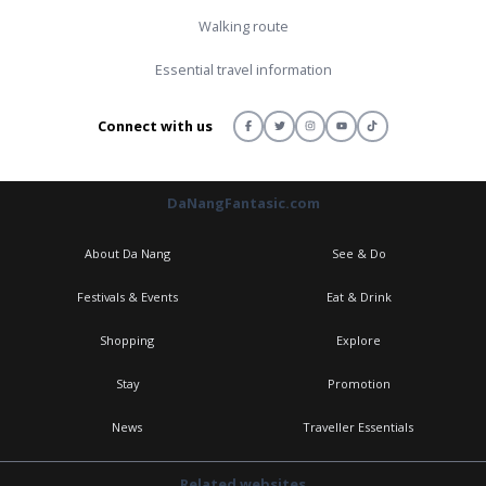
Walking route
Essential travel information
Connect with us
DaNangFantasic.com
About Da Nang
See & Do
Festivals & Events
Eat & Drink
Shopping
Explore
Stay
Promotion
News
Traveller Essentials
Related websites