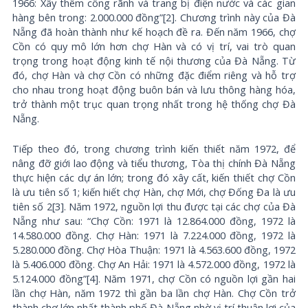
1966: Xây thêm cống rãnh và trang bị điện nước và các gian
hàng bên trong: 2.000.000 đồng”[2]. Chương trình này của Đà
Nẵng đã hoàn thành như kế hoạch đề ra. Đến năm 1966, chợ
Cồn có quy mô lớn hơn chợ Hàn và có vị trí, vai trò quan
trọng trong hoạt động kinh tế nội thương của Đà Nẵng. Từ
đó, chợ Hàn và chợ Cồn có những đặc điểm riêng và hỗ trợ
cho nhau trong hoạt động buôn bán và lưu thông hàng hóa,
trở thành một trục quan trọng nhất trong hệ thống chợ Đà
Nẵng.
Tiếp theo đó, trong chương trình kiến thiết năm 1972, để
nâng đỡ giới lao động và tiểu thương, Tòa thị chính Đà Nẵng
thực hiện các dự án lớn; trong đó xây cất, kiến thiết chợ Cồn
là ưu tiên số 1; kiến hiết chợ Hàn, chợ Mới, chợ Đống Đa là ưu
tiên số 2[3]. Năm 1972, nguồn lợi thu được tại các chợ của Đà
Nẵng như sau: “Chợ Cồn: 1971 là 12.864.000 đồng, 1972 là
14.580.000 đồng. Chợ Hàn: 1971 là 7.224.000 đồng, 1972 là
5.280.000 đồng. Chợ Hòa Thuận: 1971 là 4.563.600 đồng, 1972
là 5.406.000 đồng. Chợ An Hải: 1971 là 4.572.000 đồng, 1972 là
5.124.000 đồng”[4]. Năm 1971, chợ Cồn có nguồn lợi gần hai
lần chợ Hàn, năm 1972 thì gần ba lần chợ Hàn. Chợ Cồn trở
thành chợ lớn nhất thành phố Đà Nẵng nhờ vị trí thuận lợi của