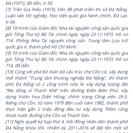
Đà (1971), đã dẫn, tr.50.
[7] Trần Gia Hiếu (1973), Vấn đề phát triển thị xã Đà Nẵng,
Luận văn tốt nghiệp, Học viện quốc gia hành chính, Đà Lạt,
tr.66.
[8] Tờ trình của Giám đốc Nha tài nguyên công sản quốc gia
gửi Tổng Thư ký Bộ Tài chính ngày ngày 23-11-1973. Hồ sơ
714. Phông Nha Tài nguyên công sản. Trung tâm Lưu trữ
quốc gia II, thành phố Hồ Chí Minh.
[9] Tờ trình của Giám đốc Nha tài nguyên công sản quốc gia
gửi Tổng Thư ký Bộ Tài chính ngày ngày 23-11-1973. Hồ sơ
714, đã dẫn.
[10] Cùng với phá bỏ toàn bộ cấu trúc chợ Cồn cũ, xây dựng
mới thành “Trung tâm thương nghiệp Đà Nẵng”, thì thành
phố Đà Nẵng có 2 công trình nữa là: xây dựng tượng đài
“Mẹ dũng sĩ Thanh Khê” trên đường Điện Biên Phủ; xây
dựng Vườn hoa Diên Hồng; chỉnh trang Công viên 29-3.
Riêng chợ Cồn, từ năm 1979 đến cuối năm 1982, thành phố
thực hiện gần 2 triệu đồng đầu tư xây dựng 700m cống
thoát nước đường chợ Cồn và Thanh Sơn.
[11] Nghị quyết kỳ họp thứ 4, Hội đồng nhân dân thành phố
Đà Nẵng khóa VIII, nhiệm kỳ 2011-2016 về đặt tên một số