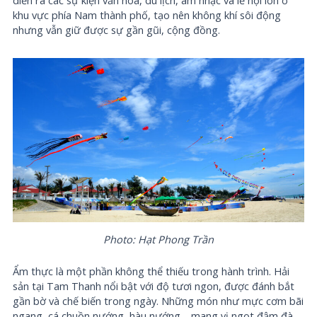
diễn ra các sự kiện văn hóa, du lịch, âm nhạc và lễ hội lớn ở
khu vực phía Nam thành phố, tạo nên không khí sôi động
nhưng vẫn giữ được sự gần gũi, cộng đồng.
Photo: Hạt Phong Trần
Ẩm thực là một phần không thể thiếu trong hành trình. Hải
sản tại Tam Thanh nổi bật với độ tươi ngon, được đánh bắt
gần bờ và chế biến trong ngày. Những món như mực cơm bãi
ngang, cá chuồn nướng, hàu nướng… mang vị ngọt đậm đà