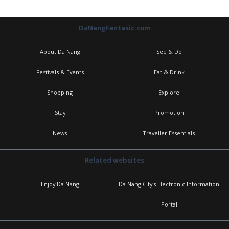
DaNangFantasic.com
About Da Nang
See & Do
Festivals & Events
Eat & Drink
Shopping
Explore
Stay
Promotion
News
Traveller Essentials
Related websites
Enjoy Da Nang
Da Nang City's Electronic Information
Portal