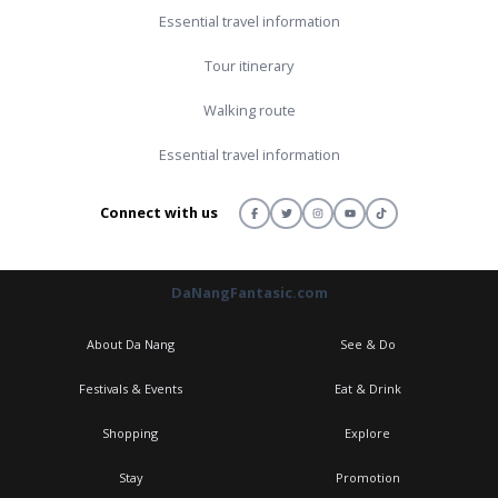
Essential travel information
Tour itinerary
Walking route
Essential travel information
Connect with us
DaNangFantasic.com
About Da Nang
See & Do
Festivals & Events
Eat & Drink
Shopping
Explore
Stay
Promotion