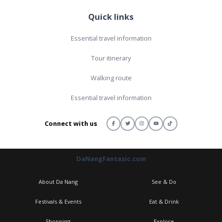
Quick links
Essential travel information
Tour itinerary
Walking route
Essential travel information
Connect with us
DaNangFantasic.com
About Da Nang
See & Do
Festivals & Events
Eat & Drink
Shopping
Explore