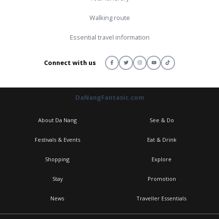
Walking route
Essential travel information
Connect with us
DaNangFantasic.com
About Da Nang
See & Do
Festivals & Events
Eat & Drink
Shopping
Explore
Stay
Promotion
News
Traveller Essentials