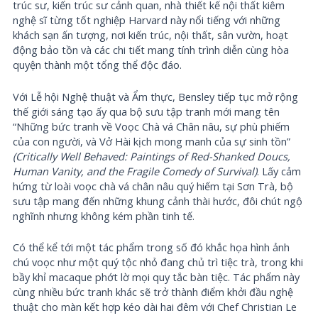
trúc sư, kiến trúc sư cảnh quan, nhà thiết kế nội thất kiêm
nghệ sĩ từng tốt nghiệp Harvard này nổi tiếng với những
khách sạn ấn tượng, nơi kiến trúc, nội thất, sân vườn, hoạt
động bảo tồn và các chi tiết mang tính trình diễn cùng hòa
quyện thành một tổng thể độc đáo.
Với Lễ hội Nghệ thuật và Ẩm thực, Bensley tiếp tục mở rộng
thế giới sáng tạo ấy qua bộ sưu tập tranh mới mang tên
“Những bức tranh về Voọc Chà vá Chân nâu, sự phù phiếm
của con người, và Vở Hài kịch mong manh của sự sinh tồn”
(Critically Well Behaved: Paintings of Red-Shanked Doucs,
Human Vanity, and the Fragile Comedy of Survival)
. Lấy cảm
hứng từ loài voọc chà vá chân nâu quý hiếm tại Sơn Trà, bộ
sưu tập mang đến những khung cảnh thài hước, đôi chút ngộ
nghĩnh nhưng không kém phần tinh tế.
Có thể kể tới một tác phẩm trong số đó khắc họa hình ảnh
chú voọc như một quý tộc nhỏ đang chủ trì tiệc trà, trong khi
bầy khỉ macaque phớt lờ mọi quy tắc bàn tiệc. Tác phẩm này
cùng nhiều bức tranh khác sẽ trở thành điểm khởi đầu nghệ
thuật cho màn kết hợp kéo dài hai đêm với Chef Christian Le