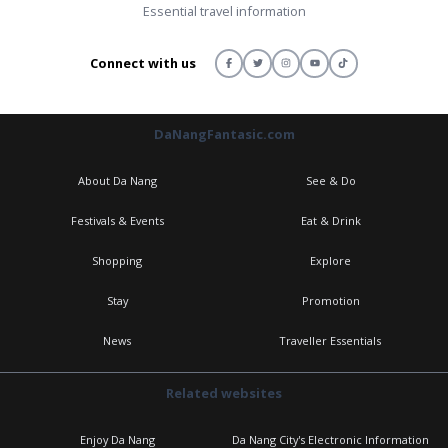
Essential travel information
Connect with us
DaNangFantasic.com
About Da Nang
See & Do
Festivals & Events
Eat & Drink
Shopping
Explore
Stay
Promotion
News
Traveller Essentials
Related websites
Enjoy Da Nang
Da Nang City's Electronic Information