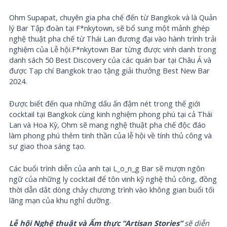
Ohm Supapat, chuyên gia pha chế đến từ Bangkok và là Quản
lý Bar Tập đoàn tại F*nkytown, sẽ bổ sung một mảnh ghép
nghệ thuật pha chế từ Thái Lan đương đại vào hành trình trải
nghiệm của Lễ hội.F*nkytown Bar từng được vinh danh trong
danh sách 50 Best Discovery của các quán bar tại Châu Á và
được Tạp chí Bangkok trao tặng giải thưởng Best New Bar
2024.
Được biết đến qua những dấu ấn đậm nét trong thế giới
cocktail tại Bangkok cùng kinh nghiệm phong phú tại cả Thái
Lan và Hoa Kỳ, Ohm sẽ mang nghệ thuật pha chế độc đáo
làm phong phú thêm tinh thần của lễ hội về tính thủ công và
sự giao thoa sáng tạo.
Các buổi trình diễn của anh tại L_o_n_g Bar sẽ mượn ngôn
ngữ của những ly cocktail để tôn vinh kỹ nghệ thủ công, đồng
thời dẫn dắt dòng chảy chương trình vào không gian buổi tối
lãng mạn của khu nghỉ dưỡng.
Lễ hội Nghệ thuật và Ẩm thực “Artisan Stories”
sẽ diễn