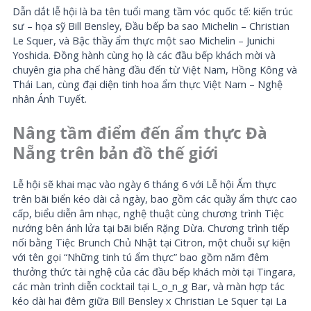
Dẫn dắt lễ hội là ba tên tuổi mang tầm vóc quốc tế: kiến trúc
sư – họa sỹ Bill Bensley, Đầu bếp ba sao Michelin – Christian
Le Squer, và Bậc thầy ẩm thực một sao Michelin – Junichi
Yoshida. Đồng hành cùng họ là các đầu bếp khách mời và
chuyên gia pha chế hàng đầu đến từ Việt Nam, Hồng Kông và
Thái Lan, cùng đại diện tinh hoa ẩm thực Việt Nam – Nghệ
nhân Ánh Tuyết.
Nâng tầm điểm đến ẩm thực Đà
Nẵng trên bản đồ thế giới
Lễ hội sẽ khai mạc vào ngày 6 tháng 6 với Lễ hội Ẩm thực
trên bãi biển kéo dài cả ngày, bao gồm các quầy ẩm thực cao
cấp, biểu diễn âm nhạc, nghệ thuật cùng chương trình Tiệc
nướng bên ánh lửa tại bãi biển Rặng Dừa. Chương trình tiếp
nối bằng Tiệc Brunch Chủ Nhật tại Citron, một chuỗi sự kiện
với tên gọi “Những tinh tú ẩm thực” bao gồm năm đêm
thưởng thức tài nghệ của các đầu bếp khách mời tại Tingara,
các màn trình diễn cocktail tại L_o_n_g Bar, và màn hợp tác
kéo dài hai đêm giữa Bill Bensley x Christian Le Squer tại La