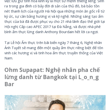
việc lưu giữ tinh hoa kinh kỳ là một sứ mệnh thiêng liêng. Sinh
ra trong gia đình có bảy đời di sản của thủ đô, bà bảo tồn
nét thanh lịch của người Hà Nội qua những món ăn gốc rễ từ
ký ức, sự cân bằng hương vị và kỹ nghệ. Những sáng tạo ẩm
thực của bà đã được phục vụ cho 21 nhà lãnh đạo thế giới tại
Hội nghị Cấp cao APEC 2017 tại Đà Nẵng, và được nhà phê
bình ẩm thực lừng danh Anthony Bourdain hết lời ca ngợi.
Tại Lễ hội Ẩm thực trên bãi biển ngày 7 tháng 6, Nghệ nhân
Ánh Tuyết sẽ mang đến một quầy ẩm thực riêng biệt để tôn
vinh các hương vị và tinh hoa ẩm thực truyền thống của Việt
Nam.
Ohm Supapat: Nghệ nhân pha chế
lừng danh từ Bangkok tại L_o_n_g
Bar