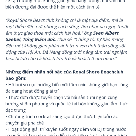
sẽ tận hưởng một không gian giàu năng lượng, nơi văn hóa
biển đương đại được thể hiện một cách tinh tế.
“Royal Shore Beachclub không chỉ là một địa điểm, mà là
một điểm đến nơi phong cách sống, âm nhạc và nghệ thuật
ẩm thực giao thoa một cách hài hoà,” ông
Sven Albert
Saebel
,
Tổng Giám đốc
, chia sẻ. “Chúng tôi tự hào mang
đến một không gian phản ánh trọn vẹn tinh thần sống sôi
động của Hội An, Đà Nẵng đồng thời nâng tầm trải nghiệm
beachclub cho cả khách lưu trú và khách tham quan.”
Những điểm nhấn nổi bật của Royal Shore Beachclub
bao gồm:
• Hồ bơi vô cực hướng biển với tầm nhìn không giới hạn cùng
đa dạng hoạt động giải trí
• Thực đơn được tuyển chọn với hải sản tươi ngon cùng
hương vị địa phương và quốc tế tại bốn không gian ẩm thực
đặc trưng
• Chương trình cocktail sáng tạo được thực hiện bởi các
chuyên gia pha chế
• Hoạt động giải trí xuyên suốt ngày đêm với DJ trong nước
và quốc tế, ban nhạc biểu diễn trực tiếp và các chương trình