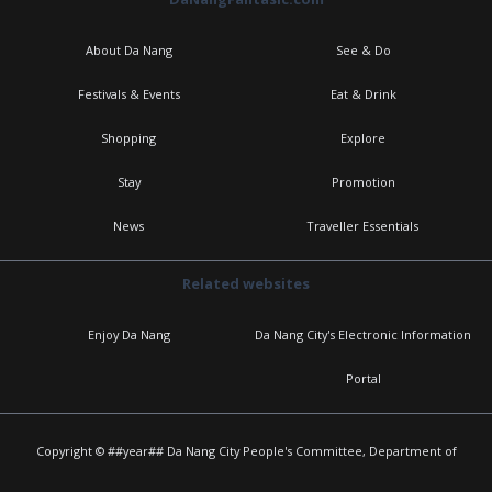
About Da Nang
See & Do
Festivals & Events
Eat & Drink
Shopping
Explore
Stay
Promotion
News
Traveller Essentials
Related websites
Enjoy Da Nang
Da Nang City's Electronic Information
Portal
Copyright © ##year## Da Nang City People's Committee, Department of