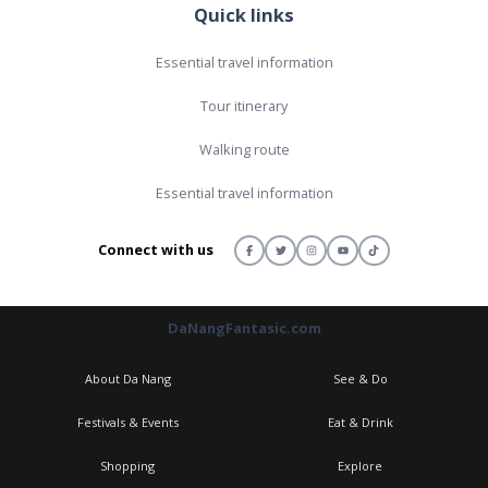
Quick links
Essential travel information
Tour itinerary
Walking route
Essential travel information
Connect with us
DaNangFantasic.com
About Da Nang
See & Do
Festivals & Events
Eat & Drink
Shopping
Explore