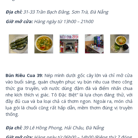
Địa chỉ:
31-33 Trần Bạch Đằng, Sơn Trà, Đà Nẵng
Giờ mở cửa:
Hàng ngày từ 13h00 – 21h00
Bún Riêu Cua 39:
Nép mình dưới gốc cây lớn và chỉ mở cửa
vào buổi sáng, quán chuyên phục vụ bún riêu cua theo công
thức gia truyền, với nước dùng đậm đà và điểm nhấn chua
nhẹ kích thích vị giác. Tô Đặc Biệt” là lựa chọn đáng thử, với
đầy đủ cua và ba loại chả cá thơm ngon. Ngoài ra, món chả
lụa gói lá chuối cũng rất hấp dẫn, mềm thơm đúng vị truyền
thống.
Địa chỉ:
39 Lê Hồng Phong, Hải Châu, Đà Nẵng
Giờ mở cửa:
Hàng ngày từ 06h00 – 14h00 (Riêng thứ 7 đóng