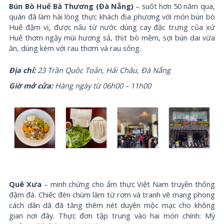
Bún Bò Huế Bà Thương (Đà Nẵng)
– suốt hơn 50 năm qua,
quán đã làm hài lòng thực khách địa phương với món bún bò
Huế đậm vị, được nấu từ nước dùng cay đặc trưng của xứ
Huế thơm ngậy mùi hương sả, thịt bò mềm, sợi bún dai vừa
ăn, dùng kèm với rau thơm và rau sống.
Địa chỉ:
23 Trần Quôc Toản, Hải Châu, Đà Nẵng
Giờ mở cửa:
Hàng ngày từ 06h00 – 11h00
Quê Xưa
– minh chứng cho ẩm thực Việt Nam truyền thống
đậm đà. Chiếc đèn chùm làm từ rơm và tranh vẽ mang phong
cách dân dã đã tăng thêm nét duyên mộc mạc cho không
gian nơi đây. Thực đơn tập trung vào hai món chính: Mỳ