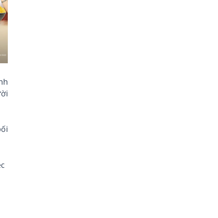
nh
ười
ối
ệc