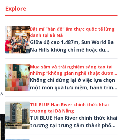
Explore
Bật mí “bản đồ” ẩm thực quốc tế lừng
danh tại Bà Nà
Giữa độ cao 1.487m, Sun World Ba
Na Hills không chỉ mê hoặc du
khách bằng Cầu Vàng huyền thoại
hay những lễ hội rực rỡ sắc màu,
Mua sắm và trải nghiệm sáng tạo tại
mà còn...
những “không gian nghệ thuật đương
đại” ở Đà Nẵng
Không chỉ dừng lại ở việc lựa chọn
một món quà lưu niệm, hành trình
 ê-
mua sắm tại Đà Nẵng ngày nay
còn mở ra cơ hội gặp gỡ nghệ
TUI BLUE Han River chính thức khai
nhân,...
trương tại Đà Nẵng
TUI BLUE Han River chính thức khai
trương tại trung tâm thành phố
Đà Nẵng, mang đến thêm một lựa