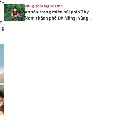
lên
dài trước hiên nhà. Gió từ cánh
Vùng sâm Ngọc Linh
đồng...
Ẩn sâu trong miền núi phía Tây
Nam thành phố Đà Nẵng, vùng
uốc
sâm Ngọc Linh mở ra một hành
ng
trình khác biệt giữa rừng nguyên
sinh, mây núi...