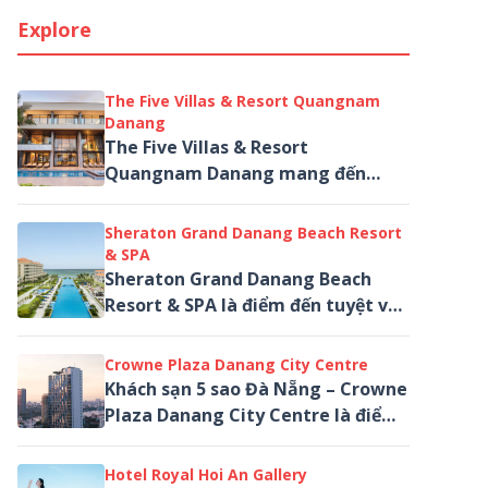
Explore
The Five Villas & Resort Quangnam
Danang
The Five Villas & Resort
Quangnam Danang mang đến
những kỳ nghỉ riêng tư, gần gũi
với thiên nhiên, đồng thời giữ trọn
Sheraton Grand Danang Beach Resort
những trải nghiệm...
& SPA
Sheraton Grand Danang Beach
Resort & SPA là điểm đến tuyệt vời
cho những du khách đang tìm
kiếm một thiên đường nghỉ
Crowne Plaza Danang City Centre
dưỡng và thư giãn.
Khách sạn 5 sao Đà Nẵng – Crowne
Plaza Danang City Centre là điểm
dừng chân lý tưởng cho chuyến du
lịch Đà Nẵng của bạn...
Hotel Royal Hoi An Gallery