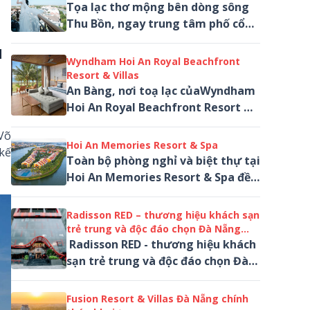
Tọa lạc thơ mộng bên dòng sông
Thu Bồn, ngay trung tâm phố cổ
với vị trí vàng đắc địa, Hotel Royal
H
Hoi An Gallery là viên ngọc quý...
Wyndham Hoi An Royal Beachfront
Resort & Villas
An Bàng, nơi toạ lạc củaWyndham
Hoi An Royal Beachfront Resort &
Villas – khu nghỉ dưỡng biển 5 sao
Võ
sang trọng...
Hoi An Memories Resort & Spa
kế
Toàn bộ phòng nghỉ và biệt thự tại
Hoi An Memories Resort & Spa đều
có view sông cực chất, tạo nên
một định nghĩa mới về nghệ
Radisson RED – thương hiệu khách sạn
thuật...
trẻ trung và độc đáo chọn Đà Nẵng
làm điểm đến đầu tiên tại Đông Nam Á
Radisson RED - thương hiệu khách
sạn trẻ trung và độc đáo chọn Đà
Nẵng làm điểm đến đầu tiên tại
Đông Nam Á
Fusion Resort & Villas Đà Nẵng chính