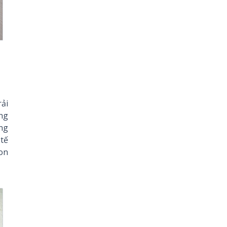
ải
ông
ững
 tế
zon