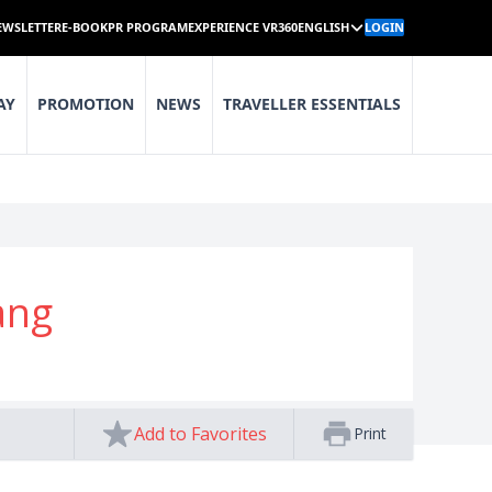
EWSLETTER
E-BOOK
PR PROGRAM
EXPERIENCE VR360
ENGLISH
LOGIN
AY
PROMOTION
NEWS
TRAVELLER ESSENTIALS
ang
Add to Favorites
Print