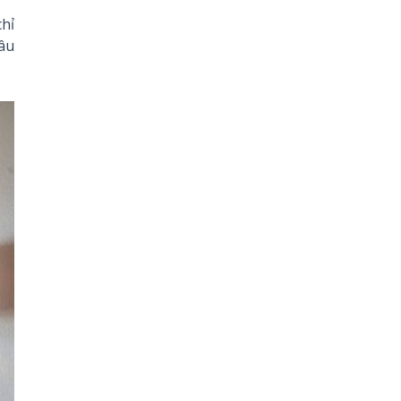
hỉ
âu