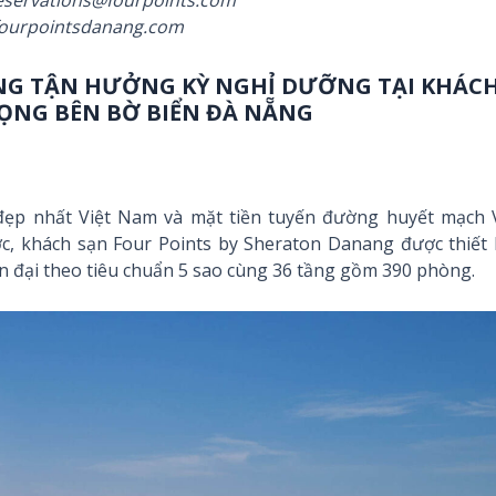
fourpointsdanang.com
NG TẬN HƯỞNG KỲ NGHỈ DƯỠNG TẠI KHÁC
RỌNG BÊN BỜ BIỂN ĐÀ NẴNG
đẹp nhất Việt Nam và mặt tiền tuyến đường huyết mạch 
c, khách sạn Four Points by Sheraton Danang được thiết 
ện đại theo tiêu chuẩn 5 sao cùng 36 tầng gồm 390 phòng.