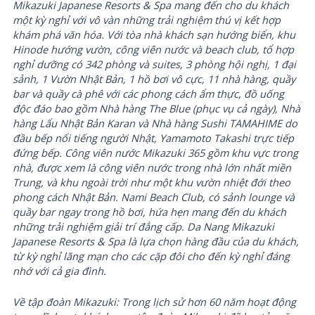
Mikazuki Japanese Resorts & Spa mang đến cho du khách
một kỳ nghỉ với vô vàn những trải nghiệm thú vị kết hợp
khám phá văn hóa. Với tòa nhà khách sạn hướng biển, khu
Hinode hướng vườn, công viên nước và beach club, tổ hợp
nghỉ dưỡng có 342 phòng và suites, 3 phòng hội nghị, 1 đại
sảnh, 1 Vườn Nhật Bản, 1 hồ bơi vô cực, 11 nhà hàng, quầy
bar và quầy cà phê với các phong cách ẩm thực, đồ uống
độc đáo bao gồm Nhà hàng The Blue (phục vụ cả ngày), Nhà
hàng Lẩu Nhật Bản Karan và Nhà hàng Sushi TAMAHIME do
đầu bếp nổi tiếng người Nhật, Yamamoto Takashi trực tiếp
đứng bếp. Công viên nước Mikazuki 365 gồm khu vực trong
nhà, được xem là công viên nước trong nhà lớn nhất miền
Trung, và khu ngoài trời như một khu vườn nhiệt đới theo
phong cách Nhật Bản. Nami Beach Club, có sảnh lounge và
quầy bar ngay trong hồ bơi, hứa hẹn mang đến du khách
những trải nghiệm giải trí đẳng cấp. Da Nang Mikazuki
Japanese Resorts & Spa là lựa chọn hàng đầu của du khách,
từ kỳ nghỉ lãng mạn cho các cặp đôi cho đến kỳ nghỉ đáng
nhớ với cả gia đình.
Về tập đoàn Mikazuki: Trong lịch sử hơn 60 năm hoạt động