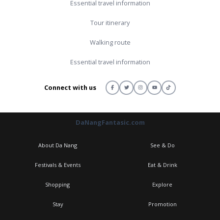
Essential travel information
Tour itinerary
Walking route
Essential travel information
Connect with us
DaNangFantasic.com
About Da Nang
See & Do
Festivals & Events
Eat & Drink
Shopping
Explore
Stay
Promotion