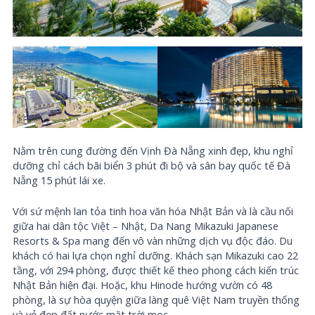
Nằm trên cung đường đến Vịnh
Đà Nẵng
xinh đẹp, khu nghỉ
dưỡng chỉ cách bãi biển 3 phút đi bộ và sân bay quốc tế Đà
Nẵng 15 phút lái xe.
Với sứ mệnh lan tỏa tinh hoa văn hóa Nhật Bản và là cầu nối
giữa hai dân tộc Việt – Nhật, Da Nang Mikazuki Japanese
Resorts & Spa mang đến vô vàn những dịch vụ độc đáo. Du
khách có hai lựa chọn nghỉ dưỡng. Khách sạn Mikazuki cao 22
tầng, với 294 phòng, được thiết kế theo phong cách kiến trúc
Nhật Bản hiện đại. Hoặc, khu Hinode hướng vườn có 48
phòng, là sự hòa quyện giữa làng quê Việt Nam truyền thống
và vẻ đẹp đất nước mặt trời mọc.