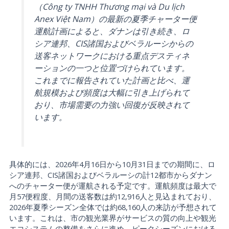
（Công ty TNHH Thương mại và Du lịch
Anex Việt Nam）の最新の夏季チャーター便
運航計画によると、ダナンは引き続き、ロ
シア連邦、CIS諸国およびベラルーシからの
送客ネットワークにおける重点デスティネ
ーションの一つと位置づけられています。
これまでに報告されていた計画と比べ、運
航規模および頻度は大幅に引き上げられて
おり、市場需要の力強い回復が反映されて
います。
具体的には、2026年4月16日から10月31日までの期間に、ロ
シア連邦、CIS諸国およびベラルーシの計12都市からダナン
へのチャーター便が運航される予定です。運航頻度は最大で
月57便程度、月間の送客数は約12,916人と見込まれており、
2026年夏季シーズン全体では約68,160人の来訪が予想されて
います。これは、市の観光業界がサービスの質の向上や観光
エコシステムの整備をさらに進め、ピークシーズンにおける