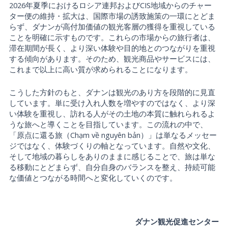
2026年夏季におけるロシア連邦およびCIS地域からのチャー
ター便の維持・拡大は、国際市場の誘致施策の一環にとどま
らず、ダナンが高付加価値の観光客層の獲得を重視している
ことを明確に示すものです。これらの市場からの旅行者は、
滞在期間が長く、より深い体験や目的地とのつながりを重視
する傾向があります。そのため、観光商品やサービスには、
これまで以上に高い質が求められることになります。
こうした方針のもと、ダナンは観光のあり方を段階的に見直
しています。単に受け入れ人数を増やすのではなく、より深
い体験を重視し、訪れる人がその土地の本質に触れられるよ
うな旅へと導くことを目指しています。この流れの中で、
「原点に還る旅（Chạm về nguyên bản）」は単なるメッセー
ジではなく、体験づくりの軸となっています。自然や文化、
そして地域の暮らしをありのままに感じることで、旅は単な
る移動にとどまらず、自分自身のバランスを整え、持続可能
な価値とつながる時間へと変化していくのです。
ダナン観光促進センター