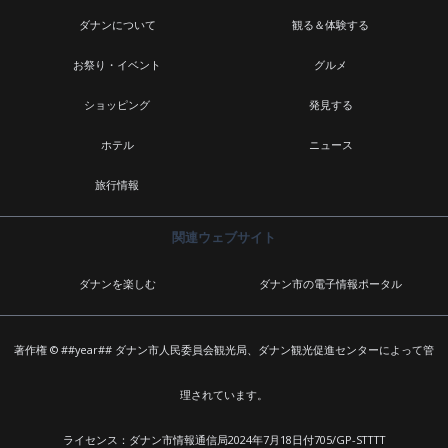
ダナンについて
観る＆体験する
お祭り・イベント
グルメ
ショッピング
発見する
ホテル
ニュース
旅行情報
関連ウェブサイト
ダナンを楽しむ
ダナン市の電子情報ポータル
著作権 © ##year## ダナン市人民委員会観光局、ダナン観光促進センターによって管
理されています。
ライセンス：ダナン市情報通信局2024年7月18日付705/GP-STTTT