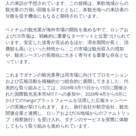
人の来訪が予想されています。この規模は、東欧地域からの
観光客の力強い回復を示すとともに、各観光地への来訪者の
分散を促す機会にもなると期待されています。
ベトナムの観光業が海外市場の開拓を進める中で、ロシアお
よびCIS市場は、戦略的に重要なターゲットと位置づけられて
います。安定した送客が見込めるほか、滞在期間が長く、消
費額も高いといった特性から、この市場は観光収入の増加
や、観光シーズンの長期化に大きく寄与する重要な存在とな
っています。
これまでダナンの観光業界は同市場に向けてプロモーション
および広報活動を積極的かつ総合的に展開してきました。代
表的な取り組みとしては、2026年3月11日から13日に開催さ
れた国際観光見本市MITTへの参加や、2026年4月から6月に
かけてのYangoプラットフォームを活用した広報キャンペー
ンの実施が挙げられます。また、旅行会社や航空会社、観光
関連企業と連携し、ロシアおよびCIS地域からのファムトリッ
プ（視察旅行）を受け入れ、ダナンのサービスを実際に体験
してもらう取り組みも進められています。