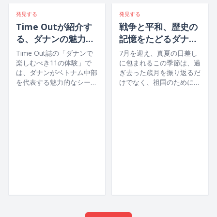
発見する
発見する
Time Outが紹介す
戦争と平和、歴史の
る、ダナンの魅力満
記憶をたどるダナン
喫旅プラン
の旅
Time Out誌の「ダナンで
7月を迎え、真夏の日差し
楽しむべき11の体験」で
に包まれるこの季節は、過
は、ダナンがベトナム中部
ぎ去った歳月を振り返るだ
を代表する魅力的なシーサ
けでなく、祖国のために青
イドシティとして紹介さ
春を捧げ、命を懸けて平和
れ、白砂のビーチや山々、
への願いを未来へと託した
ハン川をはじめ、歴史や文
先人たちの、静かでありな
化に触れられるスポット、
がらも尊い犠牲に、ベトナ
活気あふれナイトライフや
ムの人々一人ひとりが深い
グルメまで、多彩な魅力が
感謝と敬意を捧げる大切な
調和した街としてその魅力
機会でもあります。
が取り上げられています。