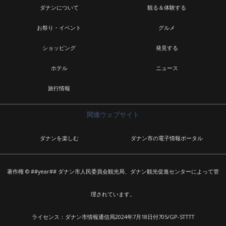
ダナンについて
観る＆体験する
お祭り・イベント
グルメ
ショッピング
発見する
ホテル
ニュース
旅行情報
関連ウェブサイト
ダナンを楽しむ
ダナン市の電子情報ポータル
著作権 © ##year## ダナン市人民委員会観光局、ダナン観光促進センターによって管
理されています。
ライセンス：ダナン市情報通信局2024年7月18日付705/GP-STTTT