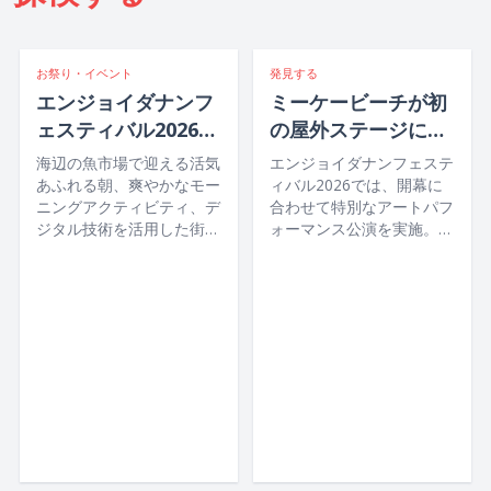
お祭り・イベント
発見する
エンジョイダナンフ
ミーケービーチが初
ェスティバル2026
の屋外ステージに！
イベントスケジュー
エンジョイダナンフ
海辺の魚市場で迎える活気
エンジョイダナンフェステ
ル
ェスティバル2026光
あふれる朝、爽やかなモー
ィバル2026では、開幕に
ニングアクティビティ、デ
合わせて特別なアートパフ
と音楽で紡ぐクアン
ジタル技術を活用した街歩
ォーマンス公演を実施。ミ
地方の物語
き、どこか懐かしい市場グ
ーケービーチを舞台に雄大
ルメetc.！2026年7月22日
な海を背景とした屋外ステ
から26日まで開催される
ージが登場し、音楽や光、
エンジョイダナンフェステ
最先端の演出技術と、クア
ィバル2026では、ダナン
ンナム・ダナン地域の文化
ならではの夏の魅力を存分
や物語が美しく融合したパ
にお楽しみいただけます。
フォーマンスをぜひご覧く
ださい。