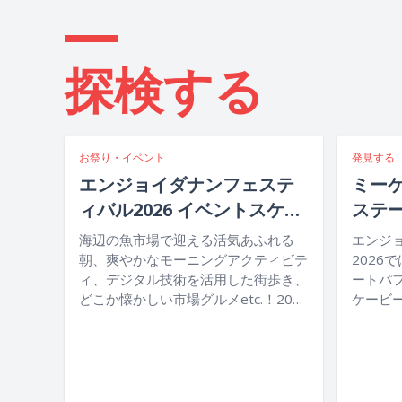
探検する
お祭り・イベント
発見する
エンジョイダナンフェステ
ミー
ィバル2026 イベントスケジ
ステ
ュール
ナンフ
海辺の魚市場で迎える活気あふれる
エンジ
と音
朝、爽やかなモーニングアクティビテ
2026
ィ、デジタル技術を活用した街歩き、
ートパ
物語
どこか懐かしい市場グルメetc.！2026
ケービ
年7月22日から26日まで開催されるエ
した屋
ンジョイダナンフェスティバル2026
光、最
では、ダナンならではの夏の魅力を存
ム・ダ
分にお楽しみいただけます。
融合し
ださい