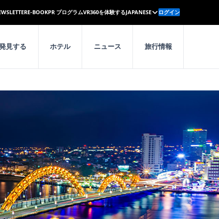
EWSLETTER
E-BOOK
PR プログラム
VR360を体験する
JAPANESE
ログイン
発見する
ホテル
ニュース
旅行情報