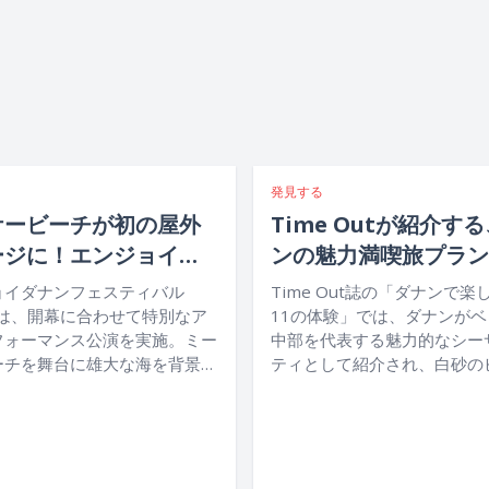
発見する
ケービーチが初の屋外
Time Outが紹介す
ージに！エンジョイダ
ンの魅力満喫旅プラン
ェスティバル2026光
ョイダナンフェスティバル
Time Out誌の「ダナンで楽
楽で紡ぐクアン地方の
では、開幕に合わせて特別なア
11の体験」では、ダナンが
フォーマンス公演を実施。ミー
中部を代表する魅力的なシー
ーチを舞台に雄大な海を背景と
ティとして紹介され、白砂の
外ステージが登場し、音楽や
山々、ハン川をはじめ、歴史
先端の演出技術と、クアンナ
触れられるスポット、活気あ
ナン地域の文化や物語が美しく
トライフやグルメまで、多彩
たパフォーマンスをぜひご覧く
調和した街としてその魅力が
。
られています。