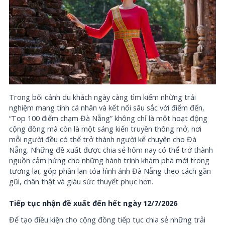
Trong bối cảnh du khách ngày càng tìm kiếm những trải
nghiệm mang tính cá nhân và kết nối sâu sắc với điểm đến,
“Top 100 điểm chạm Đà Nẵng” không chỉ là một hoạt động
cộng đồng mà còn là một sáng kiến truyền thông mở, nơi
mỗi người đều có thể trở thành người kể chuyện cho Đà
Nẵng. Những đề xuất được chia sẻ hôm nay có thể trở thành
nguồn cảm hứng cho những hành trình khám phá mới trong
tương lai, góp phần lan tỏa hình ảnh Đà Nẵng theo cách gần
gũi, chân thật và giàu sức thuyết phục hơn.
Tiếp tục nhận đề xuất đến hết ngày 12/7/2026
Để tạo điều kiện cho cộng đồng tiếp tục chia sẻ những trải