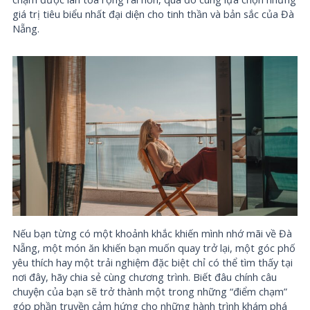
giá trị tiêu biểu nhất đại diện cho tinh thần và bản sắc của Đà
Nẵng.
Nếu bạn từng có một khoảnh khắc khiến mình nhớ mãi về Đà
Nẵng, một món ăn khiến bạn muốn quay trở lại, một góc phố
yêu thích hay một trải nghiệm đặc biệt chỉ có thể tìm thấy tại
nơi đây, hãy chia sẻ cùng chương trình. Biết đâu chính câu
chuyện của bạn sẽ trở thành một trong những “điểm chạm”
góp phần truyền cảm hứng cho những hành trình khám phá