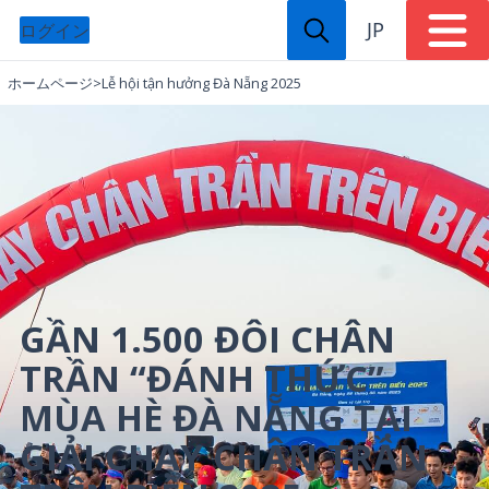
JP
ログイン
ホームページ
>
Lễ hội tận hưởng Đà Nẵng 2025
GẦN 1.500 ĐÔI CHÂN
TRẦN “ĐÁNH THỨC”
MÙA HÈ ĐÀ NẴNG TẠI
GIẢI CHẠY CHÂN TRẦN