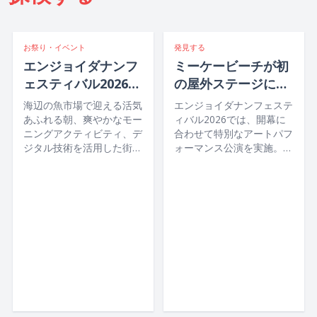
お祭り・イベント
発見する
エンジョイダナンフ
ミーケービーチが初
ェスティバル2026
の屋外ステージに！
イベントスケジュー
エンジョイダナンフ
海辺の魚市場で迎える活気
エンジョイダナンフェステ
ル
ェスティバル2026光
あふれる朝、爽やかなモー
ィバル2026では、開幕に
ニングアクティビティ、デ
合わせて特別なアートパフ
と音楽で紡ぐクアン
ジタル技術を活用した街歩
ォーマンス公演を実施。ミ
地方の物語
き、どこか懐かしい市場グ
ーケービーチを舞台に雄大
ルメetc.！2026年7月22日
な海を背景とした屋外ステ
から26日まで開催される
ージが登場し、音楽や光、
エンジョイダナンフェステ
最先端の演出技術と、クア
ィバル2026では、ダナン
ンナム・ダナン地域の文化
ならではの夏の魅力を存分
や物語が美しく融合したパ
にお楽しみいただけます。
フォーマンスをぜひご覧く
ださい。