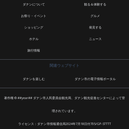
ダナンについて
観る＆体験する
お祭り・イベント
グルメ
ショッピング
発見する
ホテル
ニュース
旅行情報
関連ウェブサイト
ダナンを楽しむ
ダナン市の電子情報ポータル
著作権 © ##year## ダナン市人民委員会観光局、ダナン観光促進センターによって管
理されています。
ライセンス：ダナン市情報通信局2024年7月18日付705/GP-STTTT