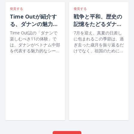
発見する
発見する
Time Outが紹介す
戦争と平和、歴史の
る、ダナンの魅力満
記憶をたどるダナン
喫旅プラン
の旅
Time Out誌の「ダナンで
7月を迎え、真夏の日差し
楽しむべき11の体験」で
に包まれるこの季節は、過
は、ダナンがベトナム中部
ぎ去った歳月を振り返るだ
を代表する魅力的なシーサ
けでなく、祖国のために青
イドシティとして紹介さ
春を捧げ、命を懸けて平和
れ、白砂のビーチや山々、
への願いを未来へと託した
ハン川をはじめ、歴史や文
先人たちの、静かでありな
化に触れられるスポット、
がらも尊い犠牲に、ベトナ
活気あふれナイトライフや
ムの人々一人ひとりが深い
グルメまで、多彩な魅力が
感謝と敬意を捧げる大切な
調和した街としてその魅力
機会でもあります。
が取り上げられています。