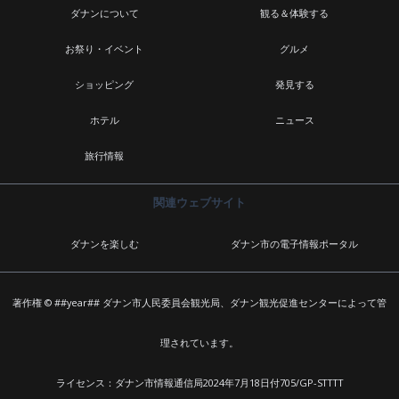
ダナンについて
観る＆体験する
お祭り・イベント
グルメ
ショッピング
発見する
ホテル
ニュース
旅行情報
関連ウェブサイト
ダナンを楽しむ
ダナン市の電子情報ポータル
著作権 © ##year## ダナン市人民委員会観光局、ダナン観光促進センターによって管
理されています。
ライセンス：ダナン市情報通信局2024年7月18日付705/GP-STTTT