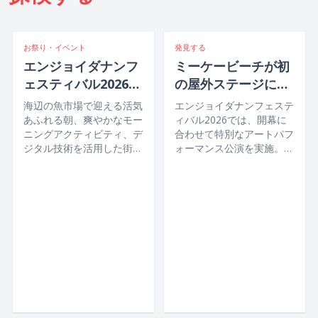
お祭り・イベント
発見する
エンジョイダナンフ
ミーケービーチが初
ェスティバル2026
の屋外ステージに！
イベントスケジュー
エンジョイダナンフ
海辺の魚市場で迎える活気
エンジョイダナンフェステ
ル
ェスティバル2026光
あふれる朝、爽やかなモー
ィバル2026では、開幕に
ニングアクティビティ、デ
合わせて特別なアートパフ
と音楽で紡ぐクアン
ジタル技術を活用した街歩
ォーマンス公演を実施。ミ
地方の物語
き、どこか懐かしい市場グ
ーケービーチを舞台に雄大
ルメetc.！2026年7月22日
な海を背景とした屋外ステ
から26日まで開催される
ージが登場し、音楽や光、
エンジョイダナンフェステ
最先端の演出技術と、クア
ィバル2026では、ダナン
ンナム・ダナン地域の文化
ならではの夏の魅力を存分
や物語が美しく融合したパ
にお楽しみいただけます。
フォーマンスをぜひご覧く
ださい。