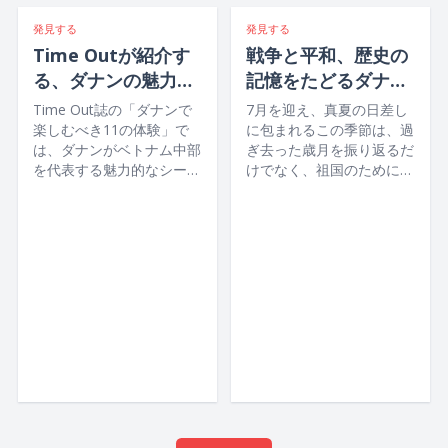
発見する
発見する
Time Outが紹介す
戦争と平和、歴史の
る、ダナンの魅力満
記憶をたどるダナン
喫旅プラン
の旅
Time Out誌の「ダナンで
7月を迎え、真夏の日差し
楽しむべき11の体験」で
に包まれるこの季節は、過
は、ダナンがベトナム中部
ぎ去った歳月を振り返るだ
を代表する魅力的なシーサ
けでなく、祖国のために青
イドシティとして紹介さ
春を捧げ、命を懸けて平和
れ、白砂のビーチや山々、
への願いを未来へと託した
ハン川をはじめ、歴史や文
先人たちの、静かでありな
化に触れられるスポット、
がらも尊い犠牲に、ベトナ
活気あふれナイトライフや
ムの人々一人ひとりが深い
グルメまで、多彩な魅力が
感謝と敬意を捧げる大切な
調和した街としてその魅力
機会でもあります。
が取り上げられています。