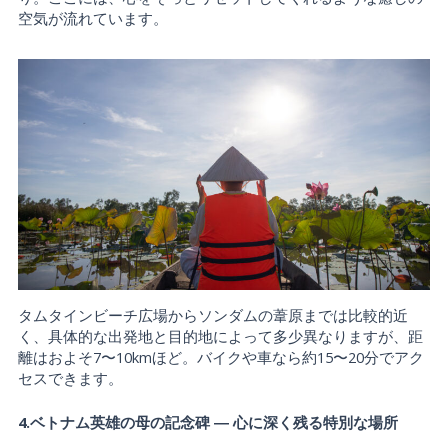
空気が流れています。
タムタインビーチ広場からソンダムの葦原までは比較的近
く、具体的な出発地と目的地によって多少異なりますが、距
離はおよそ7〜10kmほど。バイクや車なら約15〜20分でアク
セスできます。
4.ベトナム英雄の母の記念碑 ― 心に深く残る特別な場所