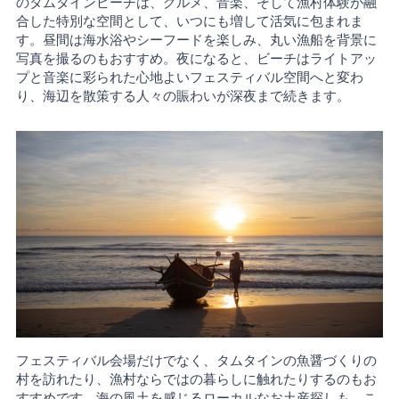
のタムタインビーチは、グルメ、音楽、そして漁村体験が融
合した特別な空間として、いつにも増して活気に包まれま
す。昼間は海水浴やシーフードを楽しみ、丸い漁船を背景に
写真を撮るのもおすすめ。夜になると、ビーチはライトアッ
プと音楽に彩られた心地よいフェスティバル空間へと変わ
り、海辺を散策する人々の賑わいが深夜まで続きます。
フェスティバル会場だけでなく、タムタインの魚醤づくりの
村を訪れたり、漁村ならではの暮らしに触れたりするのもお
すすめです。海の風土を感じるローカルなお土産探しも、こ