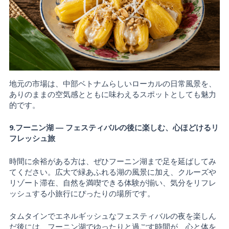
地元の市場は、中部ベトナムらしいローカルの日常風景を、
ありのままの空気感とともに味わえるスポットとしても魅力
的です。
9.フーニン湖 ― フェスティバルの後に楽しむ、心ほどけるリ
フレッシュ旅
時間に余裕がある方は、ぜひフーニン湖まで足を延ばしてみ
てください。広大で緑あふれる湖の風景に加え、クルーズや
リゾート滞在、自然を満喫できる体験が揃い、気分をリフレ
ッシュする小旅行にぴったりの場所です。
タムタインでエネルギッシュなフェスティバルの夜を楽しん
だ後には、フーニン湖でゆったりと過ごす時間が、心と体を