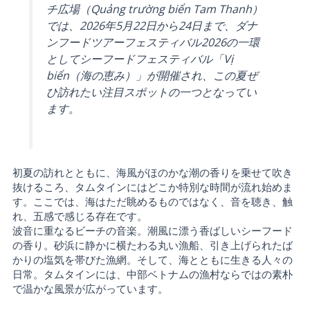
チ広場（Quảng trường biển Tam Thanh）
では、2026年5月22日から24日まで、ダナ
ンフードツアーフェスティバル2026の一環
としてシーフードフェスティバル「Vị
biển（海の恵み）」が開催され、この夏ぜ
ひ訪れたい注目スポットの一つとなってい
ます。
初夏の訪れとともに、海風がほのかな潮の香りを乗せて吹き
抜けるころ、タムタインにはどこか特別な時間が流れ始めま
す。ここでは、海はただ眺めるものではなく、音を聴き、触
れ、五感で感じる存在です。
波音に重なるビーチの音楽。潮風に漂う香ばしいシーフード
の香り。砂浜に静かに横たわる丸い漁船、引き上げられたば
かりの塩気を帯びた漁網。そして、海とともに生きる人々の
日常。タムタインには、中部ベトナムの漁村ならではの素朴
で温かな風景が広がっています。