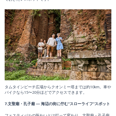
タムタインビーチ広場からクオンミー塔までは約10km。車や
バイクなら15〜20分ほどでアクセスできます。
7.文聖廟・孔子廟 ― 海辺の街に佇む“スローライフ”スポット
フェスティバルの賑わいとは打って変わり、文聖廟・孔子廟