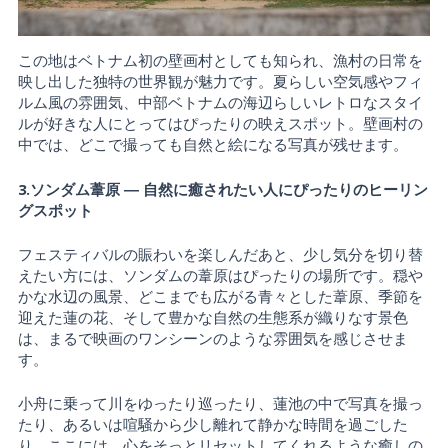
この地はベトナム初の壁画村としても知られ、漁村の日常を
映し出した独特の世界観が魅力です。夏らしい空気感やフィ
ルム風の雰囲気、中部ベトナムの海辺らしいレトロなスタイ
ルが好きな人にとってはぴったりの映えスポット。壁画村の
中では、どこで撮っても自然と絵になる写真が残せます。
3.ソンダム葦原 ― 自然に癒されたい人にぴったりのヒーリン
グスポット
フェスティバルの賑わいを楽しんだあと、少し気分を切り替
えたい方には、ソンダムの葦原はぴったりの場所です。穏や
かな水辺の風景、どこまでも広がる青々とした葦原、季節を
迎えた蓮の花、そして豊かな自然の生態系が織りなす景色
は、まるで映画のワンシーンのような雰囲気を感じさせま
す。
小舟に乗って川をゆったり巡ったり、蓮池の中で写真を撮っ
たり、あるいは喧騒から少し離れて静かな時間を過ごした
り。ここには、心をそっとリセットしてくれるような癒しの