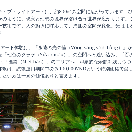
ィブ・ライトアートは、約800㎡の空間に広がっています。
かのように、現実と幻想の境界が溶け合う世界が広がります。
ー技術です。人の動きに呼応して、周囲の空間が変化。光はま
す。
体験は、「永遠の光の輪（Vòng sáng vĩnh hằng）」
七色のクラゲ（Sứa 7 màu）」の空間へと迷い込み、「百
最後は「涅槃（Niết bàn）」のエリアへ。印象的な余韻を残しつつ
は、試験運用期間中のみ100,000VNDという特別価格で楽
したい方は一見の価値ありと言えます。