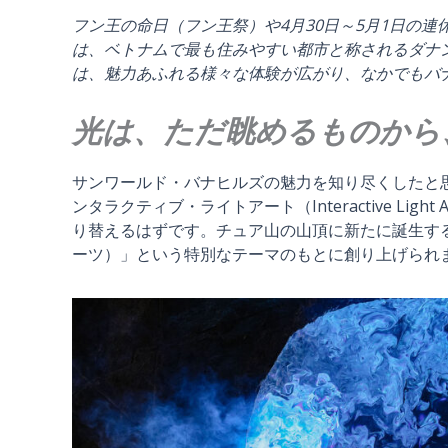
フン王の命日（フン王祭）や4月30日～5月1日の
は、ベトナムで最も住みやすい都市と称されるダナ
は、魅力あふれる様々な体験が広がり、なかでもバ
光は、ただ眺めるものから
サンワールド・バナヒルズの魅力を知り尽くしたと
ンタラクティブ・ライトアート（Interactive L
り替えるはずです。チュア山の山頂に新たに誕生するこ
ーツ）」という特別なテーマのもとに創り上げられ