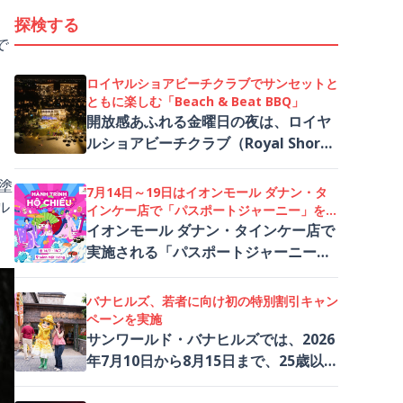
探検する
で
。
ロイヤルショアビーチクラブでサンセットと
ともに楽しむ「Beach & Beat BBQ」
開放感あふれる金曜日の夜は、ロイヤ
ルショアビーチクラブ（Royal Shore
イ
Beach Club）の「Beach & Beat
く塗
BBQ」で特別なひとときを。上質なシ
7月14日～19日はイオンモール ダナン・タ
ル
ーフードや本格BBQ、ライブパフォー
インケー店で「パスポートジャーニー」を楽
マンス、そして目の前に広がる美しい
しもう！
イオンモール ダナン・タインケー店で
ビーチ、忘れられない一夜を演出しま
実施される「パスポートジャーニー」
す。
イベントは、文化交流を楽しめるだけ
でなく、ショッピングやさまざまな体
バナヒルズ、若者に向け初の特別割引キャン
験型コンテンツにも参加できる特別な
ペーンを実施
機会。楽しいチャレンジに参加しなが
サンワールド・バナヒルズでは、2026
ら、人気ブランドの豪華賞品が当たる
年7月10日から8月15日まで、25歳以下
チャンスも！どうぞお見逃しなく！
の来園者を対象に過去最大級の特別キ