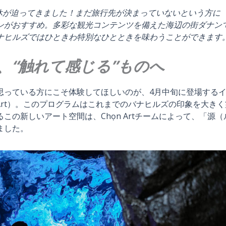
連休が迫ってきました！まだ旅行先が決まっていないという方に
ンがおすすめ。多彩な観光コンテンツを備えた海辺の街ダナン
ナヒルズではひときわ特別なひとときを味わうことができます
、“触れて感じる”ものへ
思っている方にこそ体験してほしいのが、4月中旬に登場する
ight Art）。このプログラムはこれまでのバナヒルズの印象を大き
の新しいアート空間は、Chọn Artチームによって、「源（
ました。