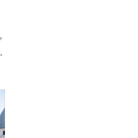
テ
ム
、