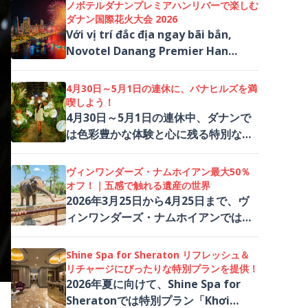
ャンペーンを実施。通常100万ドンの
ノボテルダナンプレミアハンリバーで楽しむ
ロープウェイチケットが、期間中は50
ダナン国際花火大会 2026
万ドンで利用できるお得なキャンペー
Với vị trí đắc địa ngay bãi bắn,
ンです。
Novotel Danang Premier Han
River mang đến cho du khách tầm
nhìn đắt giá, bắt trọn từng
4月30日～5月1日の連休に、バナヒルズを満
khoảnh khắc tại DIFF 2026
喫しよう！
4月30日～5月1日の連休中、ダナンで
は色彩豊かな体験と心に残る特別なひ
とときが皆さんを待っています。多彩
な観光コンテンツを備えた海辺の街ダ
ヴィンワンダーズ・ナムホイアン最大50％
ナンでは、魅力あふれる様々な体験が
オフ！｜五感で触れる遺産の世界
広がり、なかでもバナヒルズではひと
2026年3月25日から4月25日まで、ヴ
きわ特別な瞬間を味わうことができる
ィンワンダーズ・ナムホイアンでは
でしょう。
「中部在住者限定キャンペーン」を実
施し、中部・中部高原地域の11省にお
Shine Spa for Sheraton リフレッシュ＆
住まいの方を対象に、最大50％の特別
リチャージにぴったりな特別プランを提供！
割引を提供します。大規模なエンター
2026年夏に向けて、Shine Spa for
テイメントと文化が融合した複合施設
Sheratonでは特別プラン「Khơi