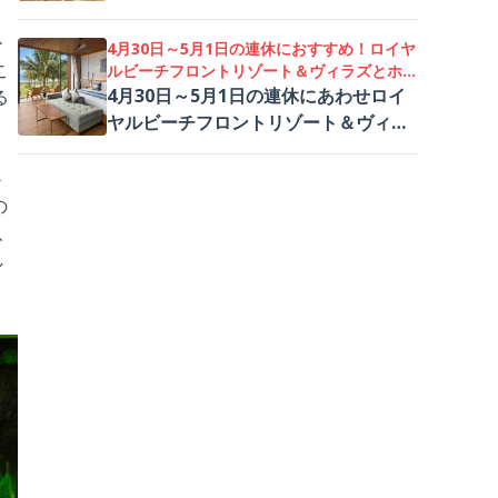
で、自然・アトラクション・遺産のコ
Nguồn Sức Sống」を提供。110分の
ラボレーションによる感動的な体験を
トリートメントを、お一人様
ひ
4月30日～5月1日の連休におすすめ！ロイヤ
存分に楽しめる特別な機会をどうぞお
2,350,000 VND（税・サービス料込）
こ
ルビーチフロントリゾート＆ヴィラズとホテ
見逃しなく！
でご利用いただけます。経験豊富なセ
ルロイヤルホイアンの家族・グループ向け滞
4月30日～5月1日の連休にあわせロイ
る
在プラン
ラピストによる施術でリフレッシュ＆
ヤルビーチフロントリゾート＆ヴィラ
リチャージしたい方におすすめです。
ズとホテルロイヤルホイアンは特別オ
ファーを実施中。ぜひこの機会に家族
か
や友人と素敵な滞在を体験してみては
の
いかがでしょうか
、
し