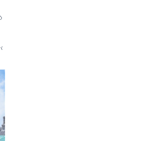
な
め
バ