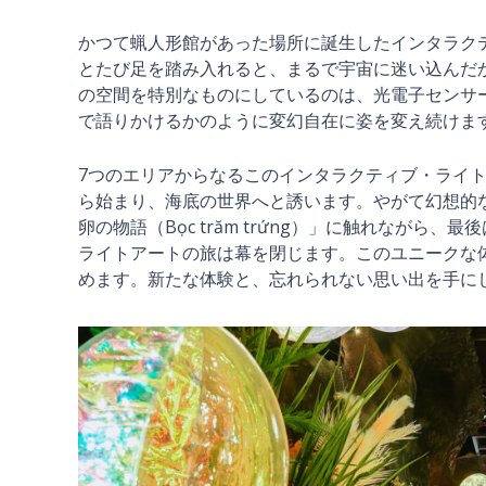
かつて蝋人形館があった場所に誕生したインタラクテ
とたび足を踏み入れると、まるで宇宙に迷い込んだ
の空間を特別なものにしているのは、光電子センサ
で語りかけるかのように変幻自在に姿を変え続けま
7つのエリアからなるこのインタラクティブ・ライトアート
ら始まり、海底の世界へと誘います。やがて幻想的な「
卵の物語（Bọc trăm trứng）」に触れながら、
ライトアートの旅は幕を閉じます。このユニークな体験
めます。新たな体験と、忘れられない思い出を手に