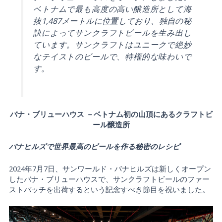
ベトナムで最も高度の高い醸造所として海
抜1,487メートルに位置しており、独自の秘
訣によってサンクラフトビールを生み出し
ています。サンクラフトはユニークで絶妙
なテイストのビールで、特権的な味わいで
す。
バナ・ブリューハウス －ベトナム初の山頂にあるクラフトビ
ール醸造所
バナヒルズで世界最高のビール
を作る
秘密のレシピ
2024年7月7日、サンワールド・バナヒルズは新しくオープン
したバナ・ブリューハウスで、サンクラフトビールのファー
ストバッチを出荷するという記念すべき節目を祝いました。