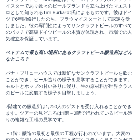
イスターであり数々のビールブランドを立ち上げたマエスト
ロとして知られるTim Burkardt氏によるものです。彼はドイ
ツで6年間修行したのち、ブラウマイスターとして認定を受
けました。彼の専門性によってサンクラフトビールのすべて
のバッチで高級ドイツビールの本質が体現され、市場での人
気確立を保証しています。
ベトナムで最も高い場所にあるクラフトビール醸造所はどん
なところ？
バナ・ブリューハウスでは新鮮なサンクラフトビールを飲む
ことができ、ビール造りの様子を見学することができます。
モルトとホップの甘い香りに浸り、生の原材料が世界クラス
のビールに変貌する様子を目撃しましょう。
7階建ての醸造所は1,250人のゲストを受け入れることができ
ます。ツアーの見どころは1階～3階で行われているビール造
りの複雑な工程の見学です。
－1階：醸造の最初と最後の工程が行われています。大麦の
粉砕と完成したビールの瓶詰と樽詰システムを見ることがで