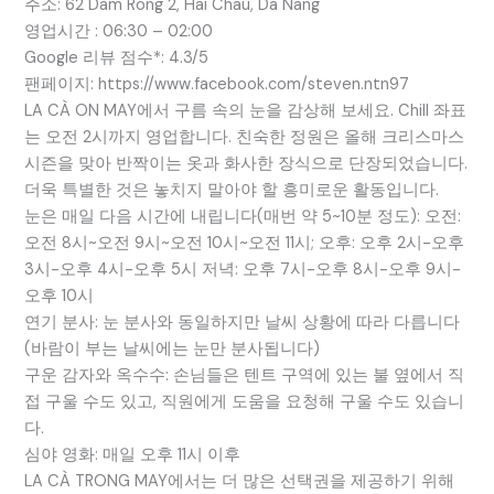
주소: 62 Dam Rong 2, Hai Chau, Da Nang
영업시간 : 06:30 – 02:00
Google 리뷰 점수*: 4.3/5
팬페이지: https://www.facebook.com/steven.ntn97
LA CÀ ON MAY에서 구름 속의 눈을 감상해 보세요. Chill 좌표
는 오전 2시까지 영업합니다. 친숙한 정원은 올해 크리스마스
시즌을 맞아 반짝이는 옷과 화사한 장식으로 단장되었습니다.
더욱 특별한 것은 놓치지 말아야 할 흥미로운 활동입니다.
눈은 매일 다음 시간에 내립니다(매번 약 5~10분 정도): 오전:
오전 8시~오전 9시~오전 10시~오전 11시; 오후: 오후 2시-오후
3시-오후 4시-오후 5시 저녁: 오후 7시-오후 8시-오후 9시-
오후 10시
연기 분사: 눈 분사와 동일하지만 날씨 상황에 따라 다릅니다
(바람이 부는 날씨에는 눈만 분사됩니다)
구운 감자와 옥수수: 손님들은 텐트 구역에 있는 불 옆에서 직
접 구울 수도 있고, 직원에게 도움을 요청해 구울 수도 있습니
다.
심야 영화: 매일 오후 11시 이후
LA CÀ TRONG MAY에서는 더 많은 선택권을 제공하기 위해