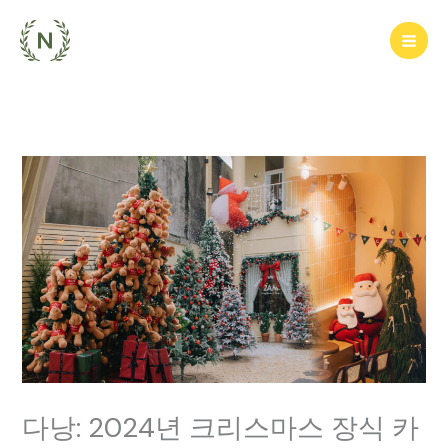
콘
텐
츠
로
건
너
뛰
기
다낭: 2024년 크리스마스 장식 카