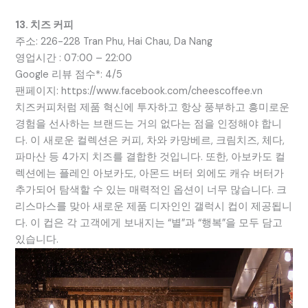
13. 치즈 커피
주소: 226-228 Tran Phu, Hai Chau, Da Nang
영업시간 : 07:00 – 22:00
Google 리뷰 점수*: 4/5
팬페이지: https://www.facebook.com/cheescoffee.vn
치즈커피처럼 제품 혁신에 투자하고 항상 풍부하고 흥미로운
경험을 선사하는 브랜드는 거의 없다는 점을 인정해야 합니
다. 이 새로운 컬렉션은 커피, 차와 카망베르, 크림치즈, 체다,
파마산 등 4가지 치즈를 결합한 것입니다. 또한, 아보카도 컬
렉션에는 플레인 아보카도, 아몬드 버터 외에도 캐슈 버터가
추가되어 탐색할 수 있는 매력적인 옵션이 너무 많습니다. 크
리스마스를 맞아 새로운 제품 디자인인 갤럭시 컵이 제공됩니
다. 이 컵은 각 고객에게 보내지는 “별”과 “행복”을 모두 담고
있습니다.