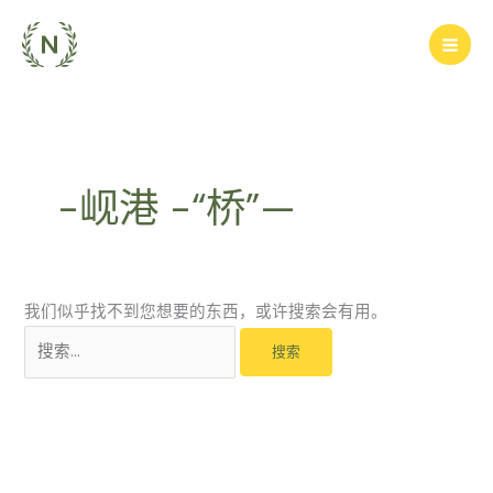
跳
搜
至
索：
内
容
-岘港 -“桥”—
我们似乎找不到您想要的东西，或许搜索会有用。