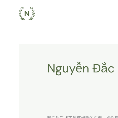
跳
搜
至
索：
内
容
Nguyễn Đắc